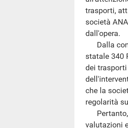
trasporti, at
società ANAS 
dall'opera.
Dalla conseg
statale 340 R
dei trasport
dell'interve
che la soci
regolarità su
Pertanto, a
valutazioni e