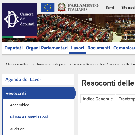
Scrivi
Sito mobi
Deputati
Organi Parlamentari
Lavori
Documenti
Comunica
Stai consultando:
Camera dei deputati
>
Lavori
>
Resoconti
>
Resoconti delle G
Agenda dei Lavori
Resoconti dell
Resoconti
Indice Generale
Frontesp
Assemblea
Giunte e Commissioni
Audizioni