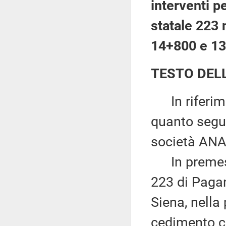
interventi pe
statale 223 
14+800 e 13
TESTO DEL
In riferime
quanto segue
società ANA
In premessa
223 di Pagan
Siena, nella
cedimento ch