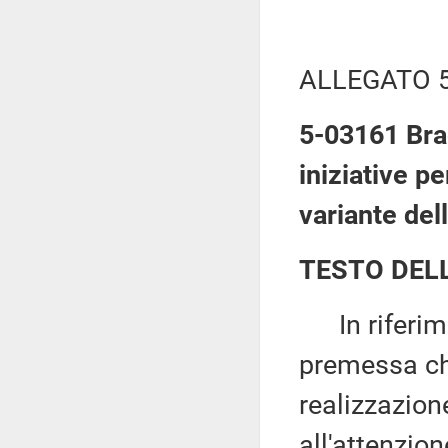
ALLEGATO 
5-03161 Bra
iniziative pe
variante del
TESTO DEL
In riferime
premessa ch
realizzazion
all'attenzion