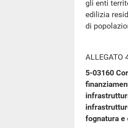
gli enti terr
edilizia res
di popolazio
ALLEGATO 
5-03160 Cort
finanziament
infrastruttu
infrastruttu
fognatura e