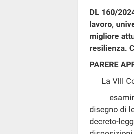
DL 160/2024:
lavoro, univ
migliore att
resilienza. 
PARERE AP
La VIII Co
esaminato, 
disegno di l
decreto-legg
disposizioni 