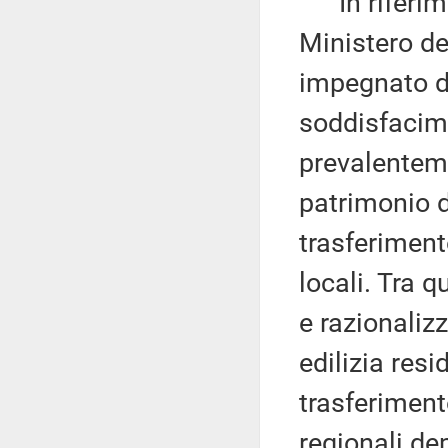
In riferimen
Ministero del
impegnato da
soddisfacime
prevalenteme
patrimonio di
trasferimento
locali. Tra 
e razionaliz
edilizia res
trasferiment
regionali dep