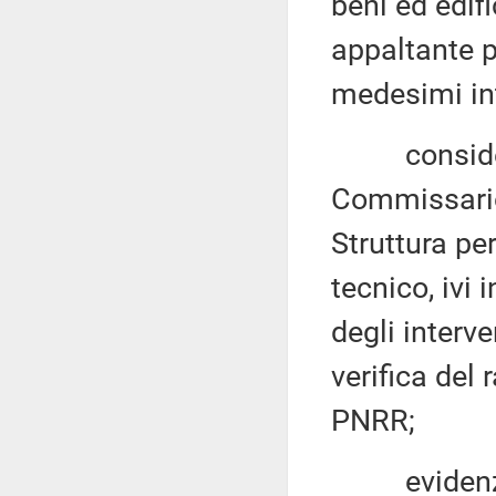
beni ed edifi
appaltante p
medesimi int
considerato
Commissario 
Struttura pe
tecnico, ivi
degli interve
verifica del
PNRR;
evidenziato