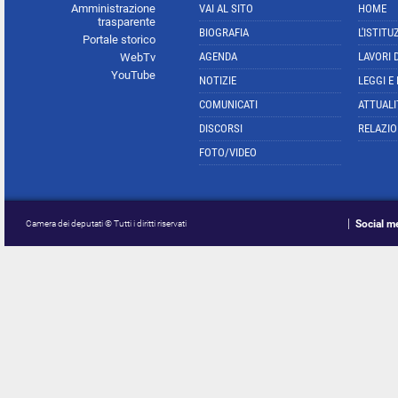
Amministrazione
VAI AL SITO
HOME
trasparente
BIOGRAFIA
L'ISTITU
Portale storico
AGENDA
LAVORI 
WebTv
YouTube
NOTIZIE
LEGGI E
COMUNICATI
ATTUALI
DISCORSI
RELAZIO
FOTO/VIDEO
Social m
Camera dei deputati © Tutti i diritti riservati