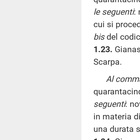
le seguenti
:
cui si proced
bis
del codic
1.23.
Gianass
Scarpa.
Al comma 
quarantacin
seguenti
: n
in materia d
una durata s