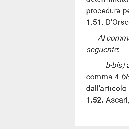
procedura p
1.51.
D'Orso,
Al comma 
seguente
:
b-bis)
a
comma 4-
bi
dall'articol
1.52.
Ascari,