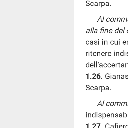
Scarpa.
Al comma 
alla fine de
casi in cui e
ritenere ind
dell'accerta
1.26.
Gianass
Scarpa.
Al comma
indispensabi
1.27.
Cafiero