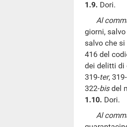
1.9.
Dori.
Al comma 
giorni, salv
salvo che si 
416 del codi
dei delitti d
319-
ter
, 319-
322-
bis
del m
1.10.
Dori.
Al comma 
quarantacin