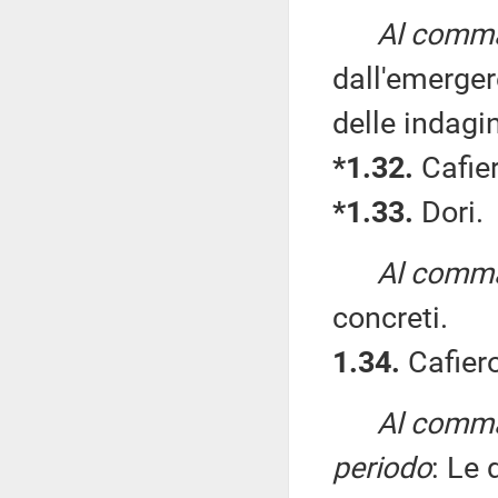
Al comma
dall'emerge
delle indagin
*1.32.
Cafier
*1.33.
Dori.
Al comma
concreti.
1.34.
Cafiero
Al comma 
periodo
: Le 