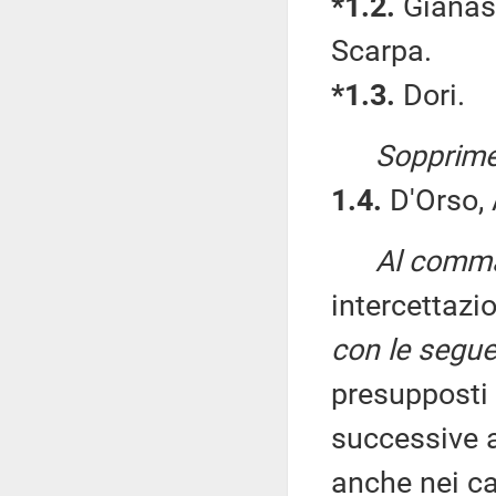
*1.2.
Gianass
Scarpa.
*1.3.
Dori.
Sopprime
1.4.
D'Orso, 
Al comma 
intercettaz
con le segue
presupposti 
successive 
anche nei cas