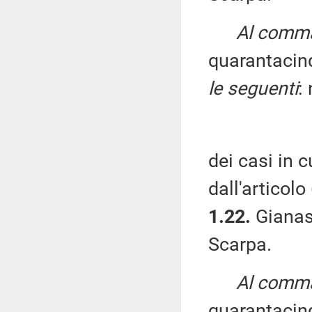
Al comma 
quarantacin
le seguenti
:
dei casi in c
dall'articol
1.22.
Gianass
Scarpa.
Al comma 
quarantacin