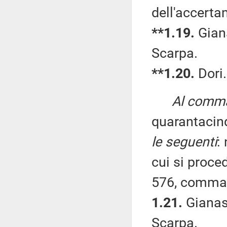
dell'accerta
**1.19.
Giana
Scarpa.
**1.20.
Dori.
Al comma 
quarantacin
le seguenti
:
cui si proced
576, comma 1
1.21.
Gianass
Scarpa.