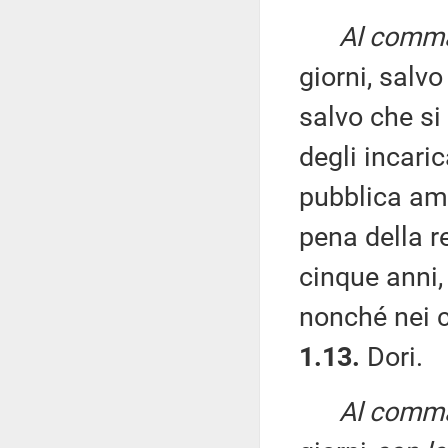
Al comma 
giorni, salv
salvo che si 
degli incaric
pubblica amm
pena della r
cinque anni,
nonché nei c
1.13.
Dori.
Al comma 