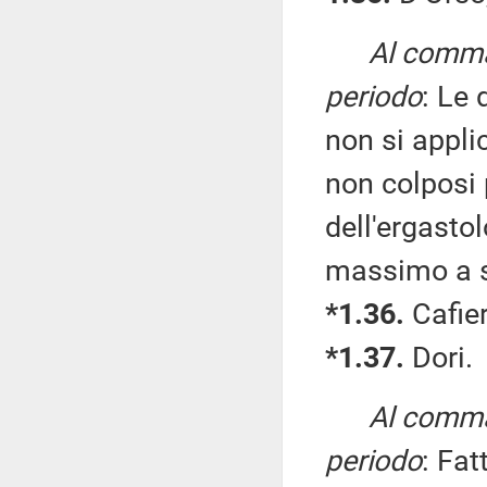
Al comma 
periodo
: Le 
non si applic
non colposi 
dell'ergasto
massimo a s
*1.36.
Cafier
*1.37.
Dori.
Al comma 
periodo
: Fat