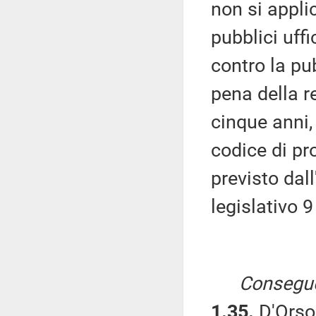
non si applic
pubblici uffi
contro la pu
pena della r
cinque anni,
codice di pr
previsto dal
legislativo 
Consegue
1.35.
D'Orso,