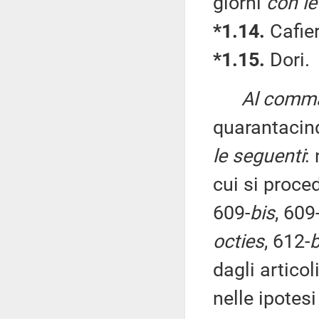
giorni
con le
*1.14.
Cafier
*1.15.
Dori.
Al comma 
quarantacin
le seguenti
:
cui si proced
609-
bis
, 609
octies
, 612-
b
dagli articol
nelle ipotesi