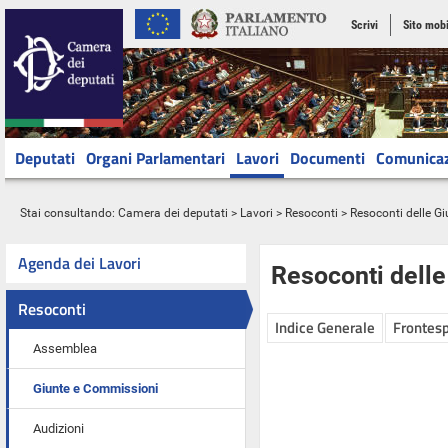
Scrivi
Sito mobi
Deputati
Organi Parlamentari
Lavori
Documenti
Comunica
Stai consultando:
Camera dei deputati
>
Lavori
>
Resoconti
>
Resoconti delle G
Agenda dei Lavori
Resoconti dell
Resoconti
Indice Generale
Frontesp
Assemblea
Giunte e Commissioni
Audizioni