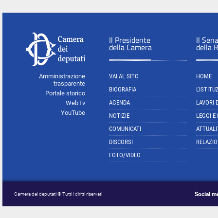
Il Presidente
Il Sen
della Camera
della 
Amministrazione
VAI AL SITO
HOME
trasparente
BIOGRAFIA
L'ISTITU
Portale storico
AGENDA
LAVORI 
WebTv
YouTube
NOTIZIE
LEGGI E
COMUNICATI
ATTUALI
DISCORSI
RELAZIO
FOTO/VIDEO
Social m
Camera dei deputati © Tutti i diritti riservati