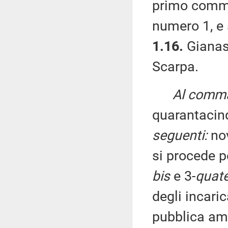
primo comma
numero 1, e
1.16.
Gianass
Scarpa.
Al comma 
quarantacin
seguenti:
nov
si procede pe
bis
e 3-
quat
degli incaric
pubblica amm