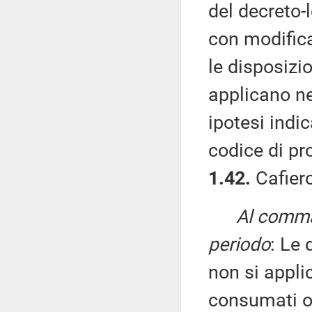
del decreto-
con modifica
le disposizi
applicano ne
ipotesi indi
codice di pr
1.42.
Cafiero
Al comma 
periodo
: Le 
non si applic
consumati o 