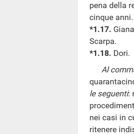
pena della r
cinque anni.
*1.17.
Gianas
Scarpa.
*1.18.
Dori.
Al comma 
quarantacin
le seguenti
:
procedimenti
nei casi in c
ritenere ind