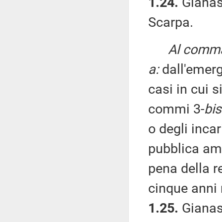
1.24.
Gianass
Scarpa.
Al comma 
a:
dall'emerg
casi in cui si
commi 3-
bis
o degli incar
pubblica amm
pena della r
cinque anni 
1.25.
Gianass