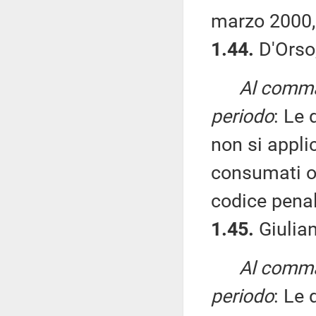
marzo 2000, 
1.44.
D'Orso,
Al comma 
periodo
: Le 
non si applic
consumati o t
codice penal
1.45.
Giulian
Al comma 
periodo
: Le 