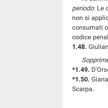
periodo
: Le 
non si appli
consumati o t
codice penal
1.48.
Giulian
Sopprime
*1.49.
D'Orso
*1.50.
Gianas
Scarpa.