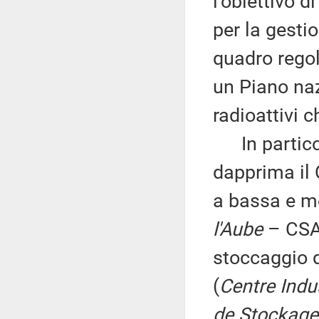
l'obiettivo 
per la gestion
quadro regol
un Piano nazi
radioattivi 
In particola
dapprima il C
a bassa e me
l'Aube
– CSA)
stoccaggio de
(
Centre Indu
de Stockage