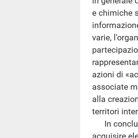
in generale 
e chimiche si
informazione
varie, l'org
partecipazio
rappresentant
azioni di «
associate mi
alla creazion
territori inte
In conclusio
acquisire el