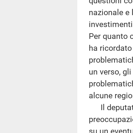
questioni con
nazionale e 
investimenti 
Per quanto c
ha ricordato
problematich
un verso, gli 
problematich
alcune region
Il deputato
preoccupazio
su un eventu