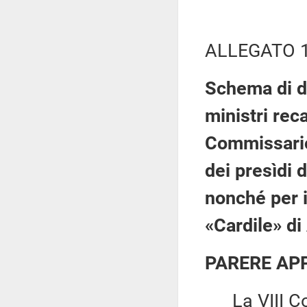
ALLEGATO 
Schema di de
ministri rec
Commissario 
dei presìdi d
nonché per i
«Cardile» di
PARERE AP
La VIII Co