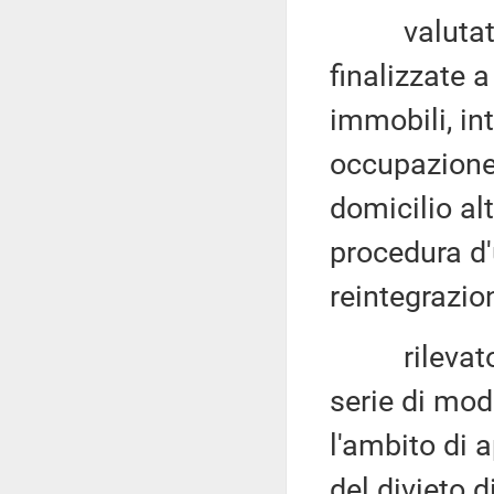
valutato ch
finalizzate 
immobili, in
occupazione 
domicilio al
procedura d'
reintegrazio
rilevato ch
serie di mod
l'ambito di 
del divieto 