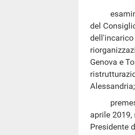
esaminato 
del Consigli
dell'incaric
riorganizzazi
Genova e Tor
ristrutturaz
Alessandria;
premesso ch
aprile 2019, 
Presidente d