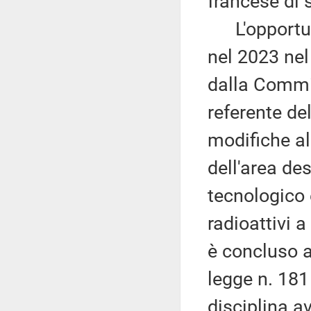
francese di s
L'opportuni
nel 2023 nel 
dalla Commi
referente de
modifiche al
dell'area de
tecnologico 
radioattivi a
è concluso a
legge n. 181 
disciplina a