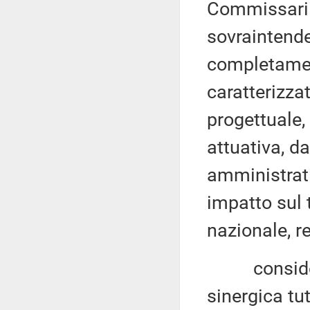
Commissari s
sovraintende
completament
caratterizza
progettuale,
attuativa, d
amministrat
impatto sul 
nazionale, r
considerata
sinergica tu