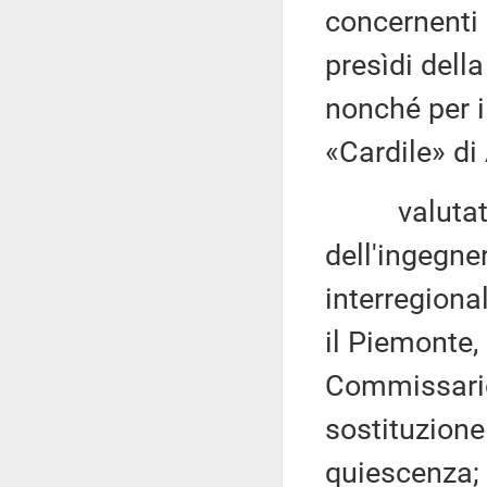
concernenti g
presìdi della
nonché per i
«Cardile» di
valutata p
dell'ingegne
interregiona
il Piemonte, 
Commissario s
sostituzione
quiescenza;