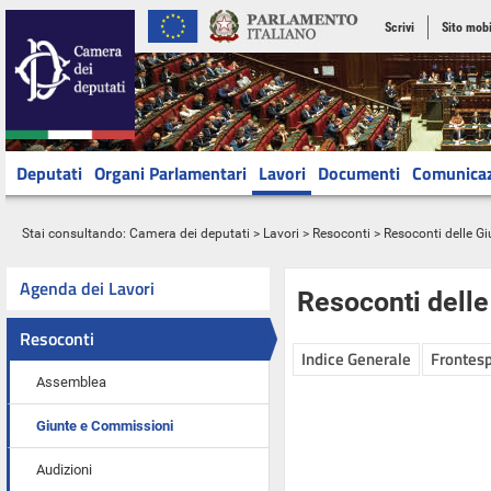
Scrivi
Sito mobi
Deputati
Organi Parlamentari
Lavori
Documenti
Comunica
Stai consultando:
Camera dei deputati
>
Lavori
>
Resoconti
>
Resoconti delle G
Agenda dei Lavori
Resoconti dell
Resoconti
Indice Generale
Frontesp
Assemblea
Giunte e Commissioni
Audizioni