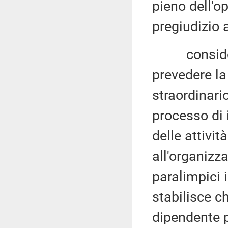
pieno dell'op
pregiudizio a
considerato
prevedere l
straordinari
processo di 
delle attivit
all'organizz
paralimpici 
stabilisce c
dipendente p