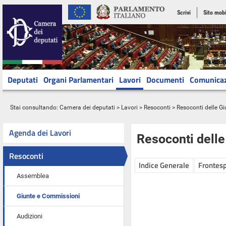
Scrivi
Sito mobi
Deputati
Organi Parlamentari
Lavori
Documenti
Comunica
Stai consultando:
Camera dei deputati
>
Lavori
>
Resoconti
>
Resoconti delle G
Agenda dei Lavori
Resoconti dell
Resoconti
Indice Generale
Frontesp
Assemblea
Giunte e Commissioni
Audizioni