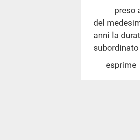
preso atto 
del medesim
anni la dura
subordinato 
esprime
ALLEGATO 
DL 96/2025: 