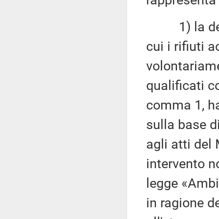
rappresenta
1) la defin
cui i rifiuti
volontariame
qualificati c
comma 1, ha v
sulla base d
agli atti de
intervento n
legge «Ambie
in ragione d