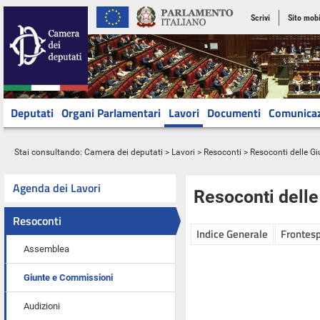
Scrivi
Sito mobi
Deputati
Organi Parlamentari
Lavori
Documenti
Comunica
Stai consultando:
Camera dei deputati
>
Lavori
>
Resoconti
>
Resoconti delle G
Agenda dei Lavori
Resoconti dell
Resoconti
Indice Generale
Frontesp
Assemblea
Giunte e Commissioni
Audizioni