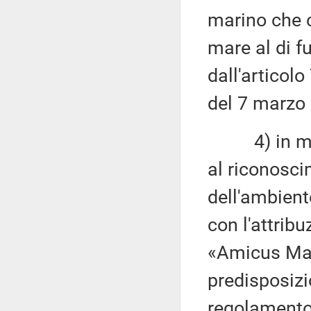
marino che 
mare al di fu
dall'articol
del 7 marzo
4) in merit
al riconosci
dell'ambiente
con l'attrib
«Amicus Mari
predisposizi
regolamento,