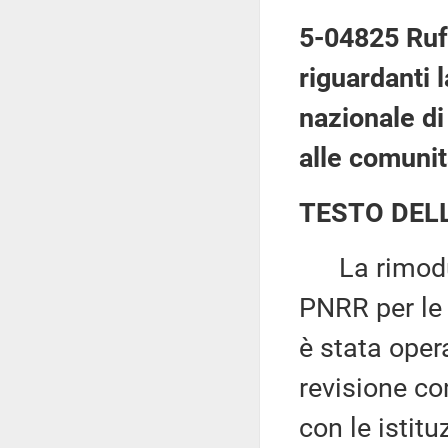
5-04825 Ruff
riguardanti 
nazionale di
alle comunit
TESTO DEL
La rimodula
PNRR per le
è stata oper
revisione co
con le istit