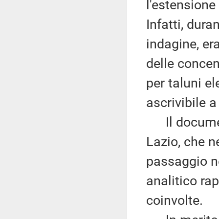
l'estensione
Infatti, dur
indagine, er
delle concen
per taluni e
ascrivibile 
Il documen
Lazio, che ne
passaggio ne
analitico ra
coinvolte.