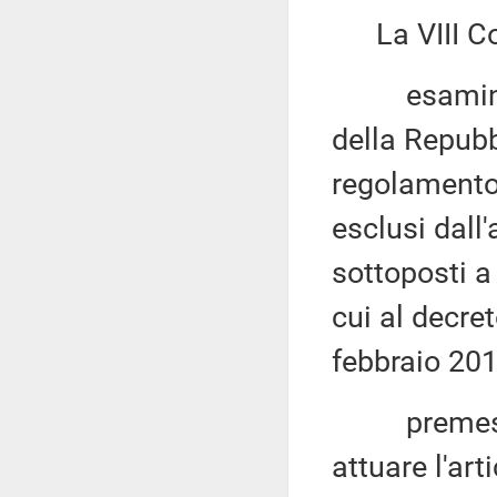
La VIII Co
esaminato 
della Repubb
regolamento 
esclusi dall
sottoposti a
cui al decre
febbraio 2017
premesso c
attuare l'ar