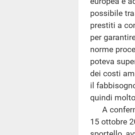
europea e ad
possibile tr
prestiti a co
per garantir
norme proced
poteva super
dei costi amm
il fabbisogn
quindi molto
A conferma d
15 ottobre 2
sportello, av