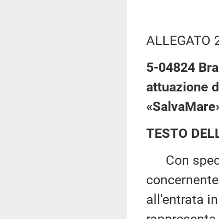
ALLEGATO 
5-04824 Brag
attuazione d
«SalvaMare
TESTO DEL
Con specifi
concernente 
all'entrata i