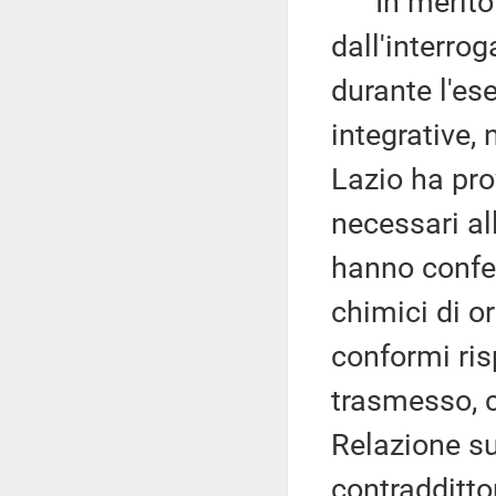
In merito al
dall'interro
durante l'es
integrative,
Lazio ha pro
necessari al
hanno confer
chimici di o
conformi ris
trasmesso, 
Relazione su
contraddittor