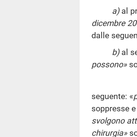
a)
al pr
dicembre 2
dalle seguen
b)
al s
possono»
so
seguente: «
soppresse e 
svolgono atti
chirurgia»
so