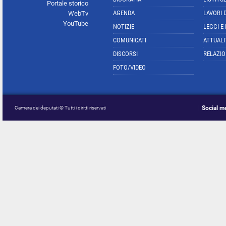
Portale storico
AGENDA
LAVORI 
WebTv
YouTube
NOTIZIE
LEGGI E
COMUNICATI
ATTUALI
DISCORSI
RELAZIO
FOTO/VIDEO
Social m
Camera dei deputati © Tutti i diritti riservati