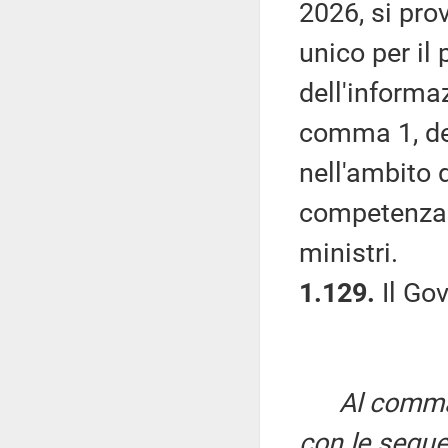
2026, si pro
unico per il 
dell'informaz
comma 1, del
nell'ambito d
competenza 
ministri.
1.129.
Il Go
Al comma 
con le segue