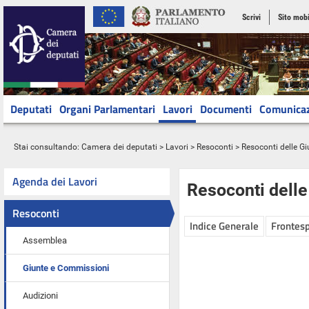
Scrivi
Sito mobi
Deputati
Organi Parlamentari
Lavori
Documenti
Comunica
Stai consultando:
Camera dei deputati
>
Lavori
>
Resoconti
>
Resoconti delle G
Agenda dei Lavori
Resoconti dell
Resoconti
Indice Generale
Frontesp
Assemblea
Giunte e Commissioni
Audizioni