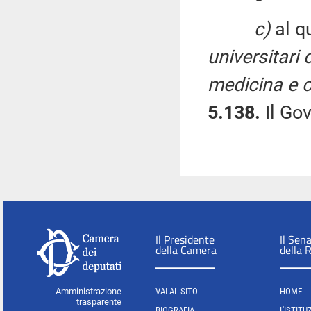
c)
al qu
universitari 
medicina e c
5.138.
Il Go
Il Presidente
Il Sen
della Camera
della 
Amministrazione
VAI AL SITO
HOME
trasparente
BIOGRAFIA
L'ISTITU