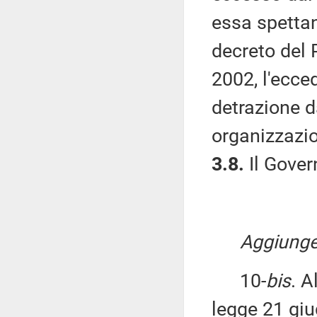
essa spettan
decreto del 
2002, l'ecc
detrazione d
organizzazio
3.8.
Il Gover
Aggiunger
10-
bis
. A
legge 21 giu