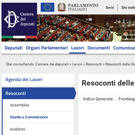
Scrivi
Sito mobi
Deputati
Organi Parlamentari
Lavori
Documenti
Comunica
Stai consultando:
Camera dei deputati
>
Lavori
>
Resoconti
>
Resoconti delle G
Agenda dei Lavori
Resoconti dell
Resoconti
Indice Generale
Frontesp
Assemblea
Giunte e Commissioni
Audizioni