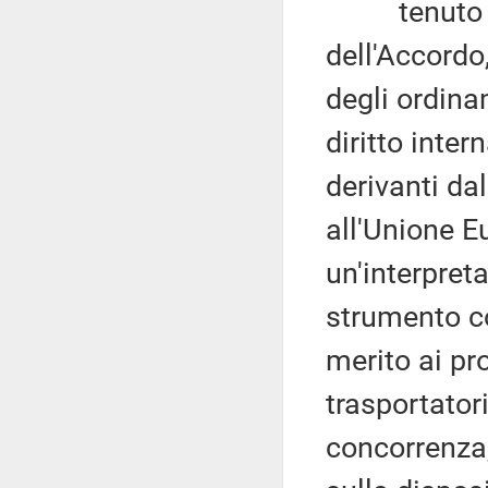
tenuto cont
dell'Accordo
degli ordina
diritto inter
derivanti da
all'Unione E
un'interpreta
strumento co
merito ai pro
trasportator
concorrenza,