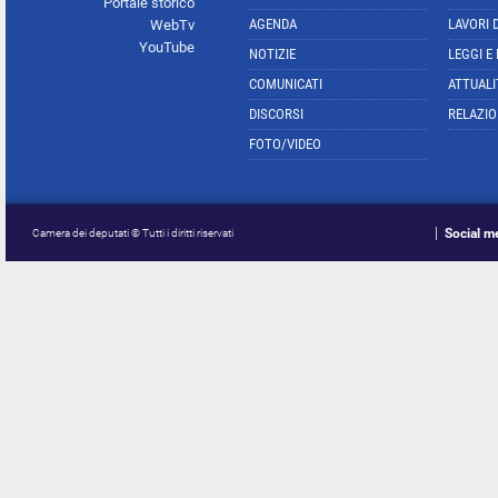
Portale storico
AGENDA
LAVORI 
WebTv
YouTube
NOTIZIE
LEGGI E
COMUNICATI
ATTUALI
DISCORSI
RELAZIO
FOTO/VIDEO
Social m
Camera dei deputati © Tutti i diritti riservati