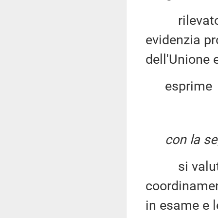
rilevato c
evidenzia pr
dell'Unione 
esprime
con la s
si valuti l
coordinament
in esame e le