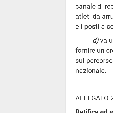
canale di re
atleti da arr
e i posti a c
d)
valut
fornire un 
sul percorso
nazionale.
ALLEGATO 
Ratifica ed 