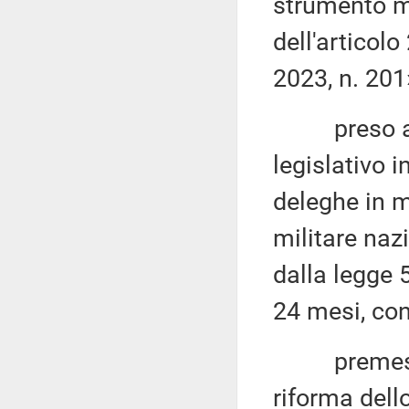
strumento mi
dell'articol
2023, n. 201
preso atto
legislativo 
deleghe in m
militare naz
dalla legge 
24 mesi, con
premesso c
riforma dell