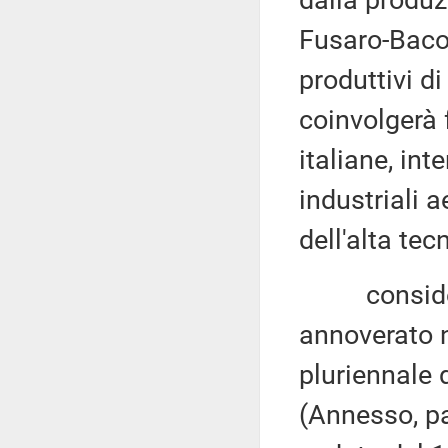
dalla produz
Fusaro-Bacol
produttivi d
coinvolgerà f
italiane, in
industriali a
dell'alta tec
considerat
annoverato
pluriennale 
(Annesso, p