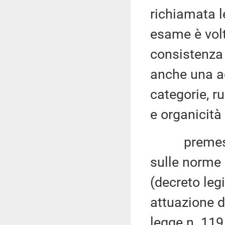
richiamata l
esame è volt
consistenza 
anche una ad
categorie, ru
e organicità 
premesso al
sulle norme 
(decreto leg
attuazione d
legge n. 119 