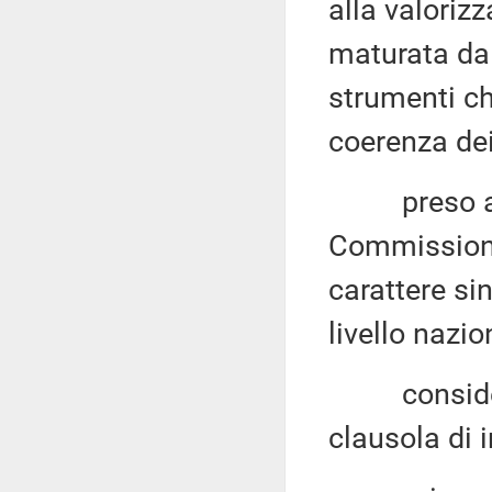
alla valoriz
maturata dal
strumenti ch
coerenza dei 
preso atto, 
Commissione
carattere si
livello nazio
considerato
clausola di i