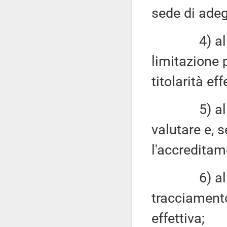
sede di adegu
4) alla det
limitazione p
titolarità eff
5) alla fac
valutare e, 
l'accreditam
6) alla va
tracciamento 
effettiva;