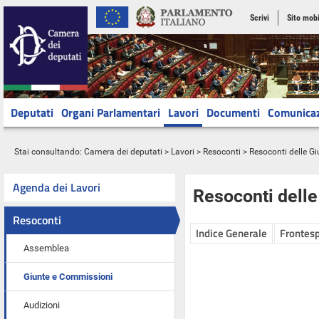
Scrivi
Sito mobi
Deputati
Organi Parlamentari
Lavori
Documenti
Comunica
Stai consultando:
Camera dei deputati
>
Lavori
>
Resoconti
>
Resoconti delle G
Agenda dei Lavori
Resoconti dell
Resoconti
Indice Generale
Frontesp
Assemblea
Giunte e Commissioni
Audizioni