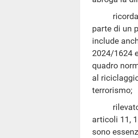
ricordato c
parte di un 
include anch
2024/1624 ed
quadro norma
al riciclagg
terrorismo;
rilevato in
articoli 11, 
sono essenzi