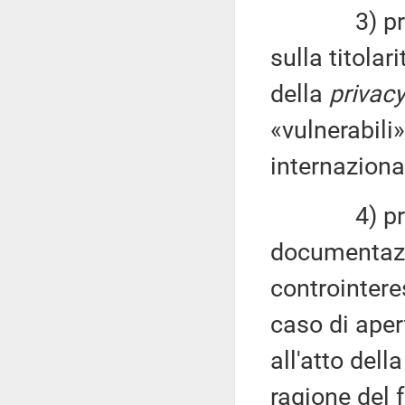
3) prevede
sulla titolar
della
privac
«vulnerabili
internaziona
4) preveder
documentazio
controintere
caso di aper
all'atto dell
ragione del 