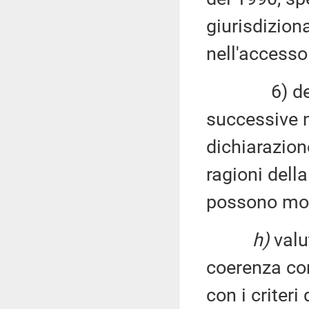
giurisdiziona
nell'accesso 
6) definir
successive m
dichiarazione
ragioni dell
possono mod
h)
valut
coerenza con
con i criteri