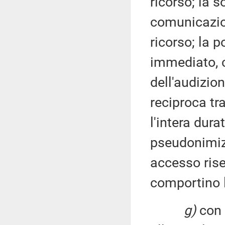
ricorso; la 
comunicazion
ricorso; la p
immediato, c
dell'audizion
reciproca tra
l'intera dura
pseudonimizz
accesso rise
comportino l
g)
con r