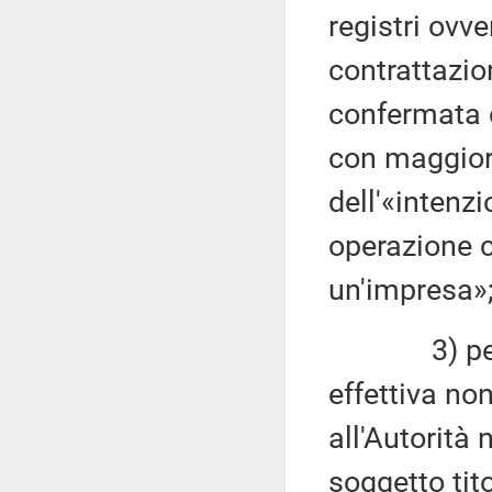
registri ovve
contrattazio
confermata da
con maggiore
dell'«intenz
operazione 
un'impresa»
3) permette
effettiva no
all'Autorità
soggetto tit