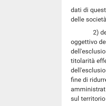
dati di quest
delle societ
2) dettagl
oggettivo del
dell'esclusi
titolarità ef
dell'esclusion
fine di ridur
amministrati
sul territori