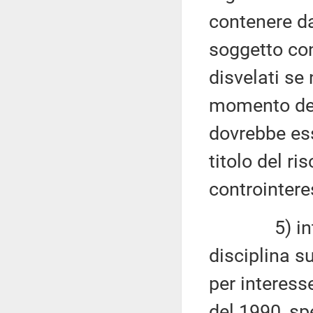
contenere dat
soggetto co
disvelati se 
momento dell
dovrebbe ess
titolo del ri
controintere
5) introdur
disciplina s
per interesse
del 1990, sp