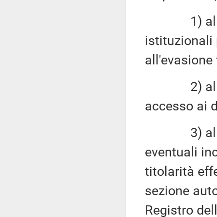
1) all'ind
istituzionali
all'evasione 
2) alla di
accesso ai da
3) alla ve
eventuali in
titolarità ef
sezione auto
Registro del