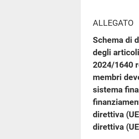
ALLEGATO
Schema di d
degli articol
2024/1640 re
membri devon
sistema finan
finanziament
direttiva (U
direttiva (U