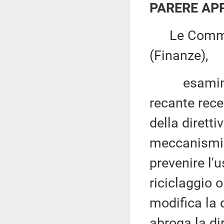
PARERE AP
Le Commissi
(Finanze),
esaminato 
recante rece
della dirett
meccanismi c
prevenire l'u
riciclaggio 
modifica la 
abroga la di