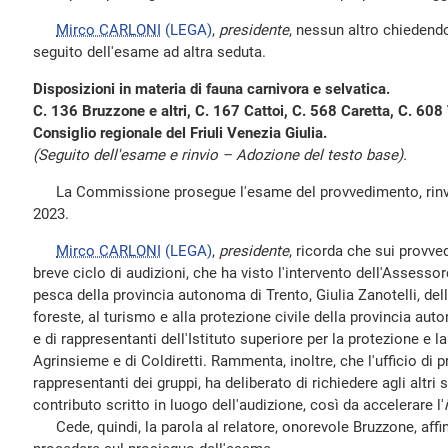
Mirco CARLONI
(LEGA)
,
presidente
, nessun altro chiedendo 
seguito dell'esame ad altra seduta.
Disposizioni in materia di fauna carnivora e selvatica.
C. 136 Bruzzone e altri, C. 167 Cattoi, C. 568 Caretta, C. 608 
Consiglio regionale del Friuli Venezia Giulia.
(Seguito dell'esame e rinvio – Adozione del testo base).
La Commissione prosegue l'esame del provvedimento, rinviat
2023.
Mirco CARLONI
(LEGA)
,
presidente
, ricorda che sui provve
breve ciclo di audizioni, che ha visto l'intervento dell'Assessore
pesca della provincia autonoma di Trento, Giulia Zanotelli, dell
foreste, al turismo e alla protezione civile della provincia au
e di rappresentanti dell'Istituto superiore per la protezione e l
Agrinsieme e di Coldiretti. Rammenta, inoltre, che l'ufficio di p
rappresentanti dei gruppi, ha deliberato di richiedere agli altri 
contributo scritto in luogo dell'audizione, così da accelerare l'
Cede, quindi, la parola al relatore, onorevole Bruzzone, aff