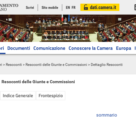
Scrivi
Sito mobile
EN
FR
ri
Documenti
Comunicazione
Conoscere la Camera
Europa
ri
>
Resoconti
>
Resoconti delle Giunte e Commissioni
> Dettaglio Resoconti
Resoconti delle Giunte e Commissioni
Indice Generale
Frontespizio
sommario