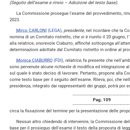
(Seguito dell'esame e rinvio – Adozione del testo base).
La Commissione prosegue l'esame del provvedimento, rinvia
2023.
Mirco CARLONI
(LEGA)
,
presidente
, nel ricordare che la 
nomina di un Comitato ristretto, che si è riunito il 20 giugno, l'
alla relatrice, onorevole Ciaburro, affinché sottoponga all'at
determinazioni adottate dal Comitato ristretto in ordine al pro
Monica CIABURRO
(FDI)
,
relatrice,
fa presente che nell'amb
sono pervenute alcune richieste di modifica ed integrazione al
sul quale è stato deciso di lavorare. Pertanto, propone alla C
come testo base per il seguito dell'esame. Rileva, poi, che nella
presidenza, integrato dai rappresentanti dei gruppi, potrà poi 
Pag. 109
circa la fissazione del termine per la presentazione delle pro
Nessun altro chiedendo di intervenire, la Commissione deli
base per il prosieguo dell'esame il testo della proposta di leg