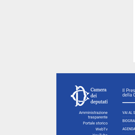
Il Pre
della
Amministrazione
VAI AL 
trasparente
BIOGRA
Portale storico
AGEND
WebTv