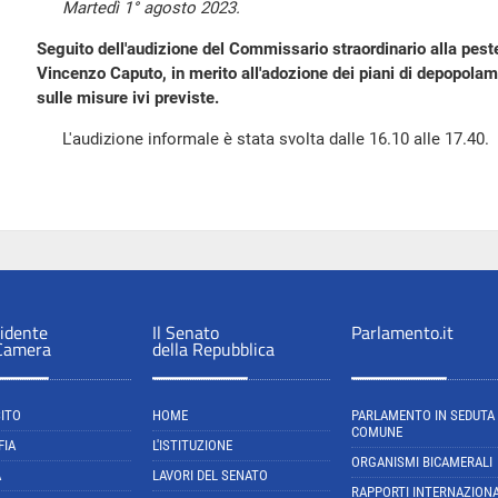
Martedì 1° agosto 2023.
Seguito dell'audizione del Commissario straordinario alla pest
Vincenzo Caputo, in merito all'adozione dei piani di depopolame
sulle misure ivi previste.
L'audizione informale è stata svolta dalle 16.10 alle 17.40.
sidente
Il Senato
Parlamento.it
 Camera
della Repubblica
SITO
HOME
PARLAMENTO IN SEDUTA
COMUNE
FIA
L'ISTITUZIONE
ORGANISMI BICAMERALI
A
LAVORI DEL SENATO
RAPPORTI INTERNAZIONA