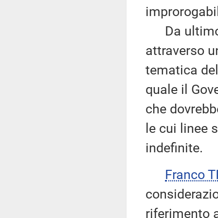
improrogabil
Da ultimo, r
attraverso u
tematica del 
quale il Gov
che dovrebbe
le cui linee
indefinite.
Franco T
considerazio
riferimento a