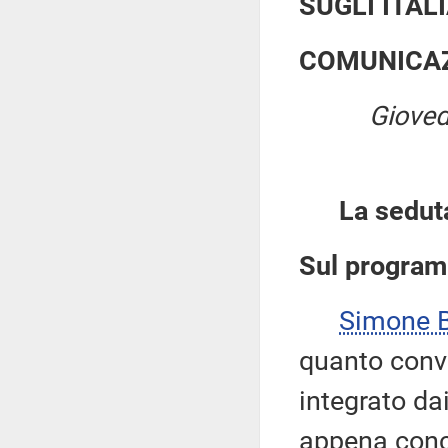
SUGLI ITAL
COMUNICAZ
Gioved
La sedut
Sul program
Simone B
quanto conve
integrato da
appena conc