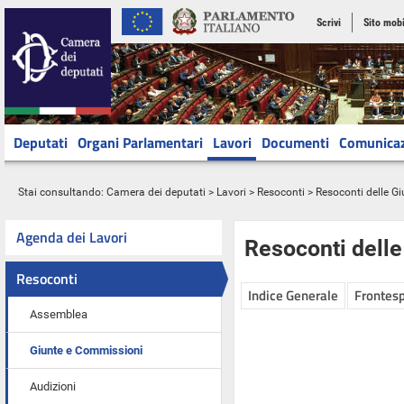
Scrivi
Sito mobi
Deputati
Organi Parlamentari
Lavori
Documenti
Comunica
Stai consultando:
Camera dei deputati
>
Lavori
>
Resoconti
>
Resoconti delle G
Agenda dei Lavori
Resoconti dell
Resoconti
Indice Generale
Frontesp
Assemblea
Giunte e Commissioni
Audizioni