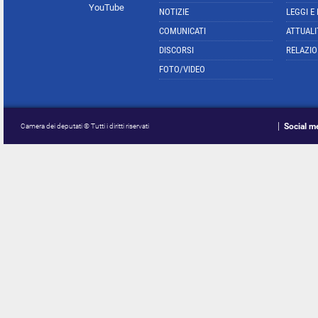
YouTube
NOTIZIE
LEGGI E
COMUNICATI
ATTUALI
DISCORSI
RELAZIO
FOTO/VIDEO
Social m
Camera dei deputati © Tutti i diritti riservati