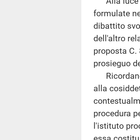
Alla luce de
formulate nel
dibattito s
dell'altro re
proposta C. 
prosieguo d
Ricordando 
alla cosidde
contestualme
procedura pe
l'istituto pr
essa costitu