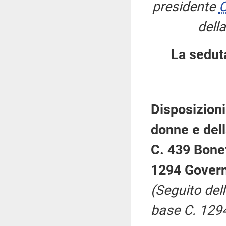
presidente
C
dell
La sedut
Disposizioni
donne e del
C. 439 Bonet
1294 Gover
(Seguito del
base C. 129