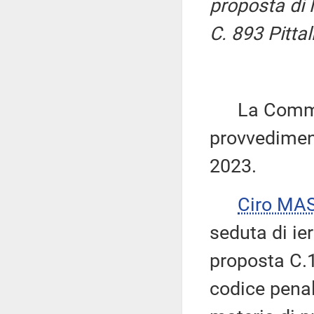
proposta di 
C. 893 Pittal
La Commiss
provvediment
2023.
Ciro MA
seduta di ie
proposta C.1
codice penal