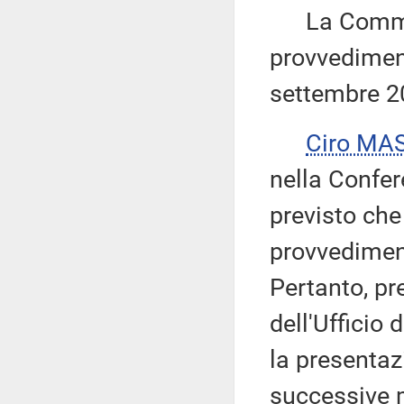
La Commiss
provvediment
settembre 2
Ciro MA
nella Confer
previsto che
provvediment
Pertanto, pr
dell'Ufficio 
la presentaz
successive m