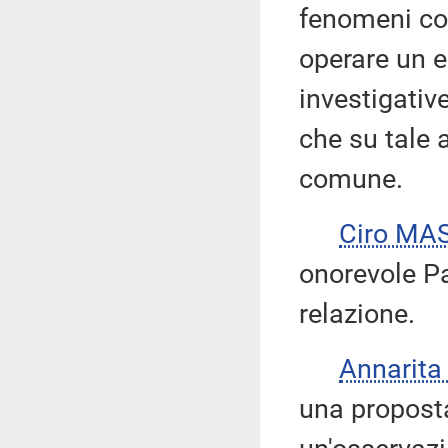
fenomeni corr
operare un 
investigative
che su tale 
comune.
Ciro MA
onorevole Pat
relazione.
Annarit
una proposta