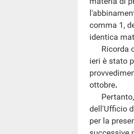
materia di p
l'abbinamento
comma 1, de
identica mat
Ricorda che
ieri è stato
provvediment
ottobre
.
Pertanto, f
dell'Ufficio 
per la prese
successive m