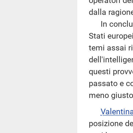
operatori de
dalla ragion
In conclusi
Stati europe
temi assai r
dell'intellige
questi provv
passato e co
meno giusto
Valentin
posizione de