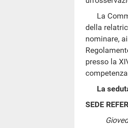
un'osservaz
La Commiss
della relatr
nominare, ai 
Regolamento,
presso la XI
competenza 
La seduta
SEDE REFE
Gioved