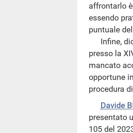
affrontarlo è
essendo prat
puntuale dell
Infine, dic
presso la X
mancato acc
opportune ini
procedura di 
Davide 
presentato u
105 del 2023