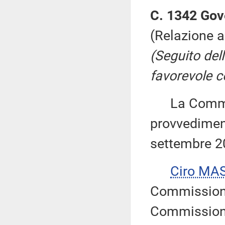
C. 1342 Gov
(Relazione 
(Seguito del
favorevole c
La Commiss
provvediment
settembre 2
Ciro MA
Commissione
Commissione