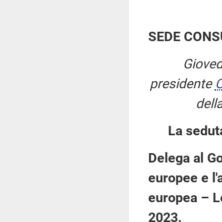
SEDE CONS
Gioved
presidente
C
dell
La sedut
Delega al Go
europee e l'a
europea – L
2023.