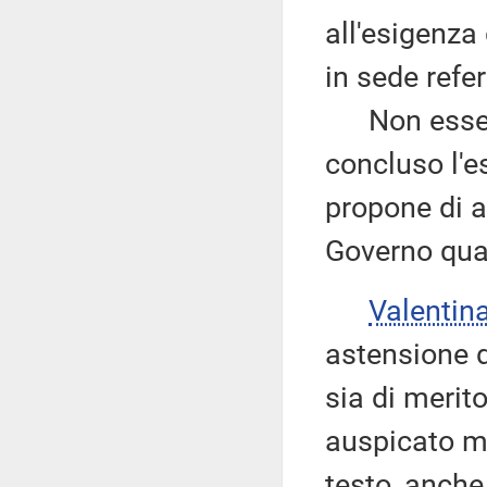
all'esigenza
in sede refe
Non essendo
concluso l'es
propone di a
Governo qual
Valentin
astensione d
sia di merit
auspicato ma
testo, anche