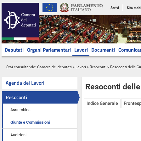
Scrivi
Sito mobi
Deputati
Organi Parlamentari
Lavori
Documenti
Comunica
Stai consultando:
Camera dei deputati
>
Lavori
>
Resoconti
>
Resoconti delle G
Agenda dei Lavori
Resoconti dell
Resoconti
Indice Generale
Frontesp
Assemblea
Giunte e Commissioni
Audizioni