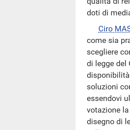
qualità di r
doti di media
Ciro MA
come sia pra
scegliere co
di legge del
disponibilit
soluzioni co
essendovi ult
votazione la
disegno di l