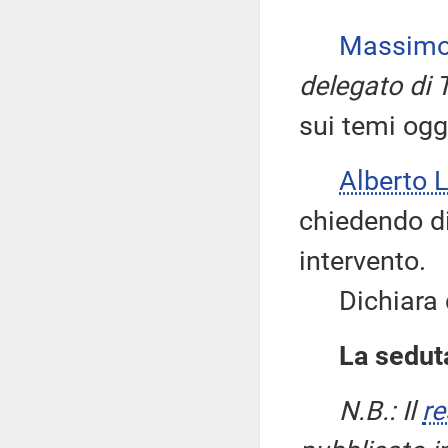
Massimo
delegato di 
sui temi ogg
Alberto 
chiedendo di 
intervento.
Dichiara qu
La seduta
N.B.: Il
re