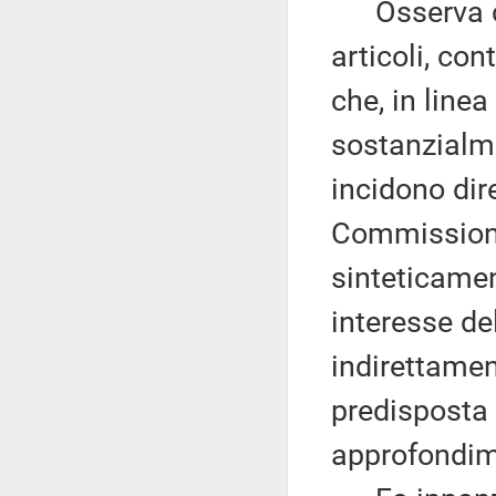
Osserva che
articoli, co
che, in linea
sostanzialme
incidono dir
Commissione.
sinteticamen
interesse de
indirettamen
predisposta d
approfondim