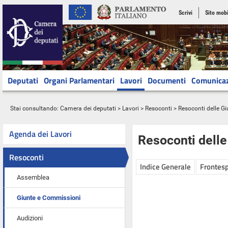
Scrivi
Sito mobi
Deputati
Organi Parlamentari
Lavori
Documenti
Comunica
Stai consultando:
Camera dei deputati
>
Lavori
>
Resoconti
>
Resoconti delle G
Agenda dei Lavori
Resoconti dell
Resoconti
Indice Generale
Frontesp
Assemblea
Giunte e Commissioni
Audizioni