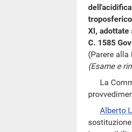
dell'acidific
troposferico
XI, adottate
C. 1585 Gov
(Parere alla
(Esame e rin
La Commiss
provvedimen
Alberto 
sostituzione 