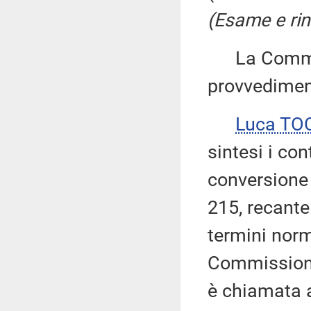
(Esame e rin
La Commiss
provvedimen
Luca TO
sintesi i con
conversione 
215, recante
termini norm
Commissioni 
è chiamata a