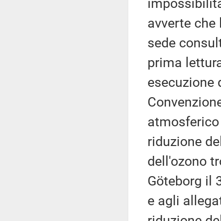
impossibilit
avverte che 
sede consult
prima lettur
esecuzione 
Convenzione
atmosferico 
riduzione del
dell'ozono tr
Göteborg il
e agli allega
riduzione del