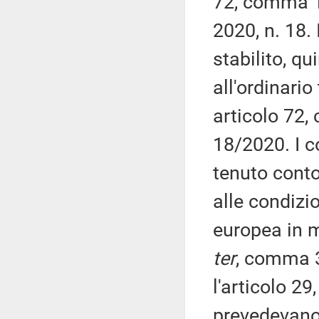
72, comma 1
2020, n. 18.
stabilito, q
all'ordinario
articolo 72,
18/2020. I 
tenuto conto 
alle condizi
europea in ma
ter
, comma 3
l'articolo 2
prevedevano 