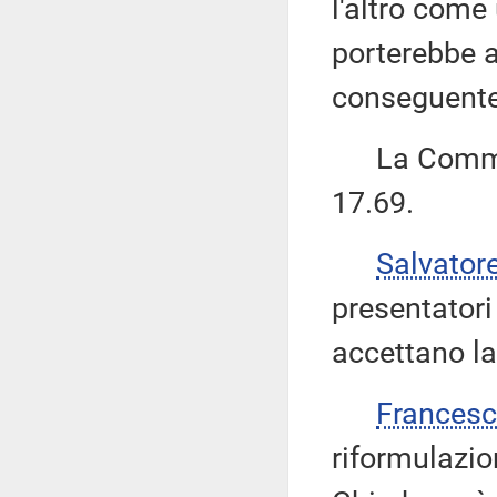
l'altro com
porterebbe a
conseguente 
La Commiss
17.69.
Salvator
presentator
accettano la
Frances
riformulazi