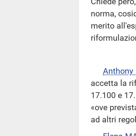
Chiede però,
norma, cosid
merito all'e
riformulazio
Anthony
accetta la r
17.100 e 17.1
«ove previst
ad altri rego