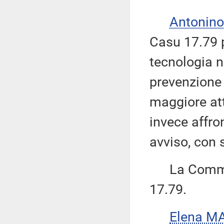
Antonino
Casu 17.79 p
tecnologia n
prevenzione 
maggiore at
invece affro
avviso, con 
La Commiss
17.79.
Elena M