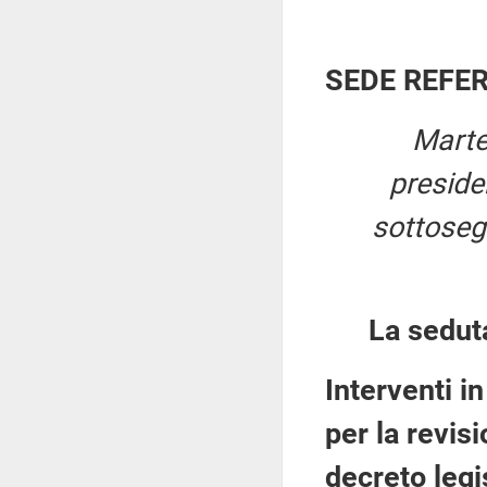
SEDE REFE
Marte
presid
sottosegr
La sedut
Interventi i
per la revisi
decreto legi