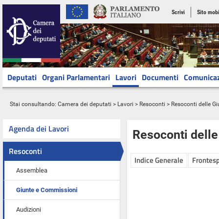
Scrivi
Sito mobi
Deputati
Organi Parlamentari
Lavori
Documenti
Comunica
Stai consultando:
Camera dei deputati
>
Lavori
>
Resoconti
>
Resoconti delle G
Agenda dei Lavori
Resoconti dell
Resoconti
Indice Generale
Frontesp
Assemblea
Giunte e Commissioni
Audizioni