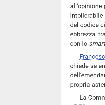
all'opinione
intollerabile
del codice c
ebbrezza, tr
con lo
smar
Frances
chiede se er
dell'emenda
propria aste
La Commiss