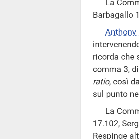
La Commiss
Barbagallo 
Anthony
intervenend
ricorda che 
comma 3, di
ratio
, così d
sul punto ne
La Commissi
17.102, Serg
Respinge altr