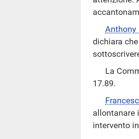
accantoname
Anthony
dichiara che
sottoscriver
La Commiss
17.89.
Frances
allontanare 
intervento i