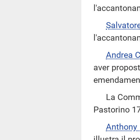
l'accantona
Salvator
l'accantona
Andrea 
aver propos
emendament
La Commiss
Pastorino 17
Anthony
illustra il 