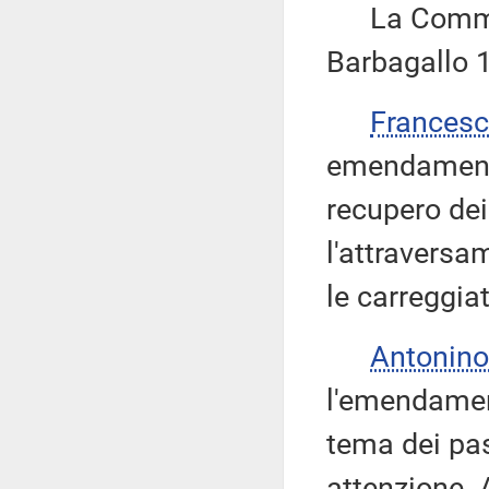
La Commiss
Barbagallo 1
Frances
emendamento
recupero dei
l'attraversa
le carreggiat
Antonino
l'emendament
tema dei pas
attenzione.