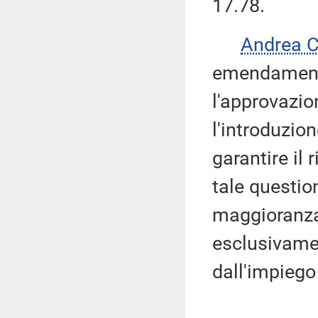
17.78.
Andrea 
emendament
l'approvazio
l'introduzion
garantire il 
tale questio
maggioranza
esclusivamen
dall'impiego