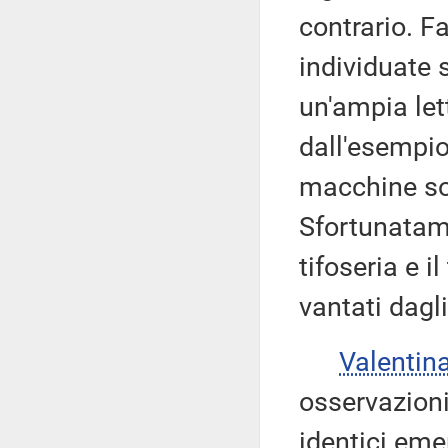
contrario. F
individuate 
un'ampia let
dall'esempio
macchine so
Sfortunatame
tifoseria e i
vantati dagl
Valentin
osservazioni
identici eme