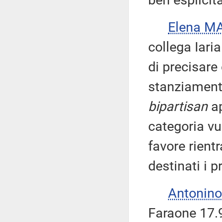
ben esplicit
Elena M
collega Iaria
di precisare
stanziament
bipartisan
ap
categoria vu
favore rient
destinati i p
Antonino
Faraone 17.9