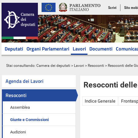
Scrivi
Sito mobi
Deputati
Organi Parlamentari
Lavori
Documenti
Comunica
Stai consultando:
Camera dei deputati
>
Lavori
>
Resoconti
>
Resoconti delle G
Agenda dei Lavori
Resoconti dell
Resoconti
Indice Generale
Frontesp
Assemblea
Giunte e Commissioni
Audizioni