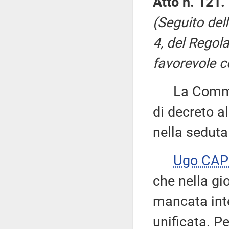
Atto n. 121.
(Seguito del
4, del Regol
favorevole c
La Commiss
di decreto al
nella seduta
Ugo CAP
che nella gi
mancata int
unificata. P