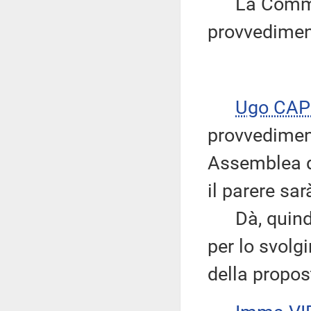
La Commiss
provvedimen
Ugo CAP
provvediment
Assemblea d
il parere sa
Dà, quindi, 
per lo svolgi
della propos