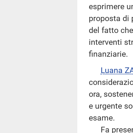
esprimere un
proposta di 
del fatto ch
interventi st
finanziarie.
Luana Z
considerazio
ora, sosten
e urgente s
esame.
Fa presente