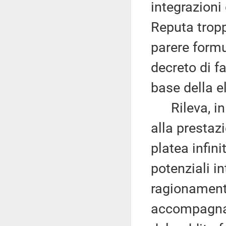
integrazioni
Reputa tropp
parere formu
decreto di f
base della e
Rileva, in p
alla prestaz
platea infini
potenziali i
ragionamento
accompagnam