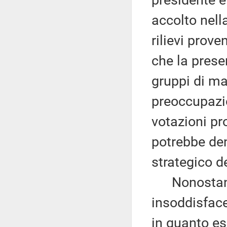
presidente e
accolto nell
rilievi prove
che la prese
gruppi di mag
preoccupazio
votazioni pr
potrebbe de
strategico 
Nonostante 
insoddisface
in quanto e