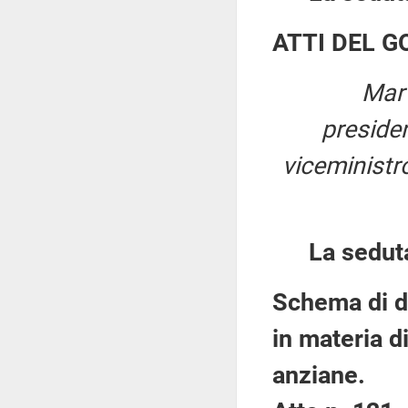
ATTI DEL 
Mart
preside
viceministro
La sedut
Schema di de
in materia d
anziane.