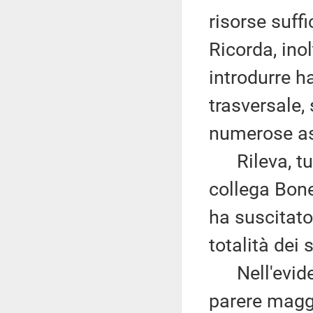
risorse suffi
Ricorda, inol
introdurre h
trasversale,
numerose ass
Rileva, tutt
collega Bone
ha suscitato
totalità dei 
Nell'eviden
parere maggi