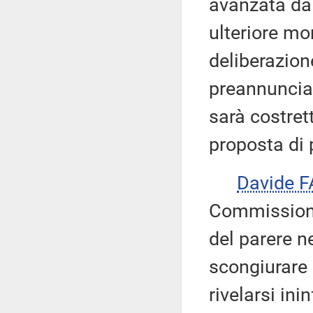
avanzata dal
ulteriore mo
deliberazio
preannuncia 
sarà costret
proposta di 
Davide 
Commissione
del parere n
scongiurare 
rivelarsi ini