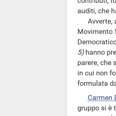
contributi, f
auditi, che 
Avverte, alt
Movimento 5
Democratic
5)
hanno pres
parere, che 
in cui non f
formulata da
Carmen 
gruppo si è 