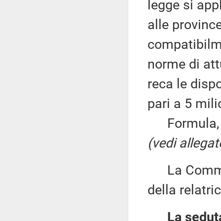
legge si appl
alle provinc
compatibilmen
norme di att
reca le disp
pari a 5 mili
Formula, in
(vedi allegat
La Commiss
della relatric
La seduta