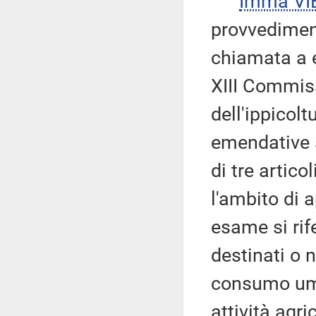
Imma VI
provvedimen
chiamata a e
XIII Commiss
dell'ippicolt
emendative 
di tre articol
l'ambito di a
esame si rife
destinati o n
consumo uma
attività agri