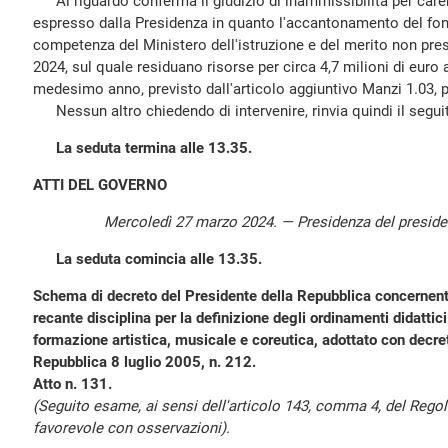
Al riguardo conferma il giudizio di inammissibilità per caren
espresso dalla Presidenza in quanto l'accantonamento del fond
competenza del Ministero dell'istruzione e del merito non pres
2024, sul quale residuano risorse per circa 4,7 milioni di euro a
medesimo anno, previsto dall'articolo aggiuntivo Manzi 1.03, pa
Nessun altro chiedendo di intervenire, rinvia quindi il seguit
La seduta termina alle 13.35.
ATTI DEL GOVERNO
Mercoledì 27 marzo 2024. — Presidenza del presid
La seduta comincia alle 13.35.
Schema di decreto del Presidente della Repubblica concernen
recante disciplina per la definizione degli ordinamenti didattici 
formazione artistica, musicale e coreutica, adottato con decre
Repubblica 8 luglio 2005, n. 212.
Atto n. 131.
(Seguito esame, ai sensi dell'articolo 143, comma 4, del Reg
favorevole con osservazioni).