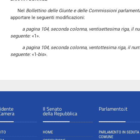
Nel
Bollettino delle Giunte e delle Commissioni parlamenta
apportare le seguenti modificazioni:
a pagina 104, seconda colonna, ventisettesima riga, il n
seguente:
«1».
a pagina 104, seconda colonna, ventottesima riga, il nu
seguente:
«1-
bis
».
sidente
Il Senato
Parlamento.it
 Camera
della Repubblica
SITO
HOME
PARLAMENTO IN SEDUTA
COMUNE