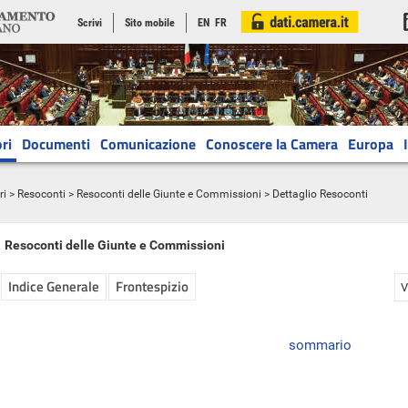
Scrivi
Sito mobile
EN
FR
ri
Documenti
Comunicazione
Conoscere la Camera
Europa
ri
>
Resoconti
>
Resoconti delle Giunte e Commissioni
> Dettaglio Resoconti
Resoconti delle Giunte e Commissioni
Indice Generale
Frontespizio
V
sommario