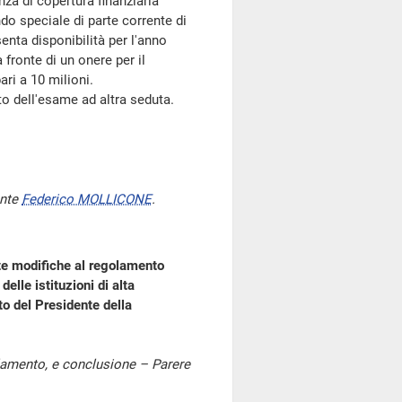
za di copertura finanziaria
o speciale di parte corrente di
enta disponibilità per l'anno
 fronte di un onere per il
ri a 10 milioni.
o dell'esame ad altra seduta.
ente
Federico MOLLICONE
.
te modifiche al regolamento
delle istituzioni di alta
to del Presidente della
olamento, e conclusione – Parere