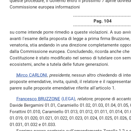
queste procedure, il Governo entro il prossimo 7 aprile dovreb
Commissione europea informazioni
Pag. 104
su come intende porre rimedio a queste violazioni. A suo avvis
avanti l'esame della proposta di legge a prima firma Bruzzone, c
venatoria, stia andando in una direzione completamente oppost
dalla Commissione europea. Concludendo, ricorda anche che ne
Costituzione è stato modificato nel senso di tutelare con semp
ecosistemi, anche a tutela delle future generazioni.
Mirco CARLONI
,
presidente
, nessun altro chiedendo di int
proposte emendative, invita, quindi, il relatore e il rappresent
parere sulle proposte emendative riferite all'articolo 1.
Francesco BRUZZONE
(LEGA)
,
relatore,
propone di accanton
Davide Bergamini 01.01, Caramiello 01.02, 01.03, 01.04, 01.05, 0
Forattini 01.010, Caramiello 01.013, 01.012, 01.011, 01.014, 01.
01.019, 01.020, 01.021, 01.022, 01.023, 01.024, 01.025, 01.026, 
01.031, 01.032 e 01.033.