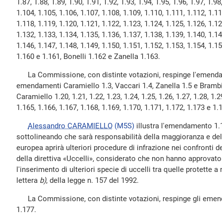
1.87, 1.88, 1.89, 1.90, 1.91, 1.92, 1.93, 1.94, 1.95, 1.96, 1.97, 1.9
1.104, 1.105, 1.106, 1.107, 1.108, 1.109, 1.110, 1.111, 1.112, 1.11
1.118, 1.119, 1.120, 1.121, 1.122, 1.123, 1.124, 1.125, 1.126, 1.12
1.132, 1.133, 1.134, 1.135, 1.136, 1.137, 1.138, 1.139, 1.140, 1.14
1.146, 1.147, 1.148, 1.149, 1.150, 1.151, 1.152, 1.153, 1.154, 1.15
1.160 e 1.161, Bonelli 1.162 e Zanella 1.163.
La Commissione, con distinte votazioni, respinge l'emendame
emendamenti Caramiello 1.3, Vaccari 1.4, Zanella 1.5 e Brambi
Caramiello 1.20, 1.21, 1.22, 1.23, 1.24, 1.25, 1.26, 1.27, 1.28, 1.29
1.165, 1.166, 1.167, 1.168, 1.169, 1.170, 1.171, 1.172, 1.173 e 1.
Alessandro CARAMIELLO
(M5S)
illustra l'emendamento 1.
sottolineando che sarà responsabilità della maggioranza e d
europea aprirà ulteriori procedure di infrazione nei confronti d
della direttiva «Uccelli», considerato che non hanno approv
l'inserimento di ulteriori specie di uccelli tra quelle protette 
lettera
b)
, della legge n. 157 del 1992.
La Commissione, con distinte votazioni, respinge gli emen
1.177.