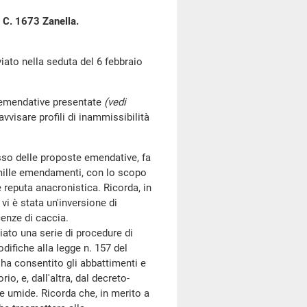
 C. 1673 Zanella.
to nella seduta del 6 febbraio
e emendative presentate
(vedi
vvisare profili di inammissibilità
sso delle proposte emendative, fa
mille emendamenti, con lo scopo
 reputa anacronistica. Ricorda, in
vi è stata un'inversione di
cenze di caccia.
ato una serie di procedure di
difiche alla legge n. 157 del
e ha consentito gli abbattimenti e
io, e, dall'altra, dal decreto-
e umide. Ricorda che, in merito a