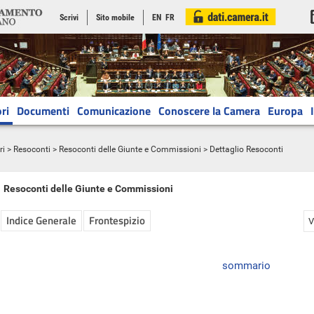
Scrivi
Sito mobile
EN
FR
ri
Documenti
Comunicazione
Conoscere la Camera
Europa
ri
>
Resoconti
>
Resoconti delle Giunte e Commissioni
> Dettaglio Resoconti
Resoconti delle Giunte e Commissioni
Indice Generale
Frontespizio
V
sommario