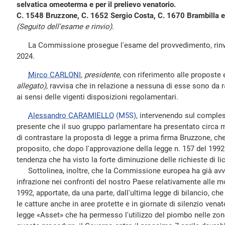
selvatica omeoterma e per il prelievo venatorio.
C. 1548 Bruzzone, C. 1652 Sergio Costa, C. 1670 Brambilla e
(Seguito dell'esame e rinvio).
La Commissione prosegue l'esame del provvedimento, rinvia
2024.
Mirco CARLONI
,
presidente
, con riferimento alle propost
allegato)
, ravvisa che in relazione a nessuna di esse sono da ra
ai sensi delle vigenti disposizioni regolamentari.
Alessandro CARAMIELLO
(M5S)
, intervenendo sul comple
presente che il suo gruppo parlamentare ha presentato circa 
di contrastare la proposta di legge a prima firma Bruzzone, che
proposito, che dopo l'approvazione della legge n. 157 del 1992 
tendenza che ha visto la forte diminuzione delle richieste di li
Sottolinea, inoltre, che la Commissione europea ha già avvi
infrazione nei confronti del nostro Paese relativamente alle mo
1992, apportate, da una parte, dall'ultima legge di bilancio, ch
le catture anche in aree protette e in giornate di silenzio venator
legge «Asset» che ha permesso l'utilizzo del piombo nelle zon