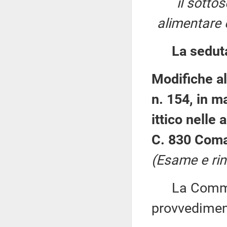
il sottos
alimentare 
La sedut
Modifiche al
n. 154, in m
ittico nelle 
C. 830 Comar
(Esame e rin
La Commiss
provvedimen