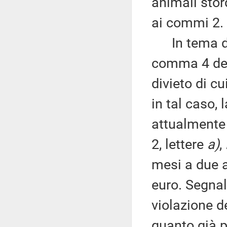
animali stord
ai commi 2.
In tema di 
comma 4 dell
divieto di c
in tal caso, 
attualmente 
2, lettere
a)
,
mesi a due 
euro. Segnal
violazione d
quanto già p