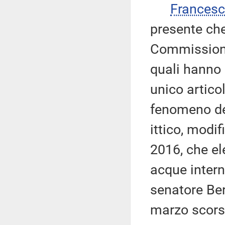
Frances
presente che
Commissione 
quali hanno
unico artico
fenomeno del
ittico, modif
2016, che el
acque intern
senatore Ber
marzo scors