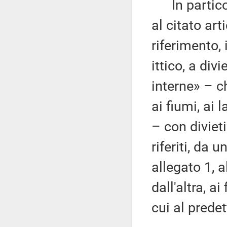
In particol
al citato art
riferimento,
ittico, a div
interne» – c
ai fiumi, ai 
– con diviet
riferiti, da 
allegato 1, 
dall'altra, ai
cui al predet