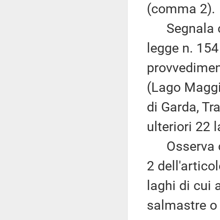
(comma 2).
Segnala che
legge n. 154
provvediment
(Lago Maggio
di Garda, Tr
ulteriori 22 
Osserva ch
2 dell'artico
laghi di cui 
salmastre o 