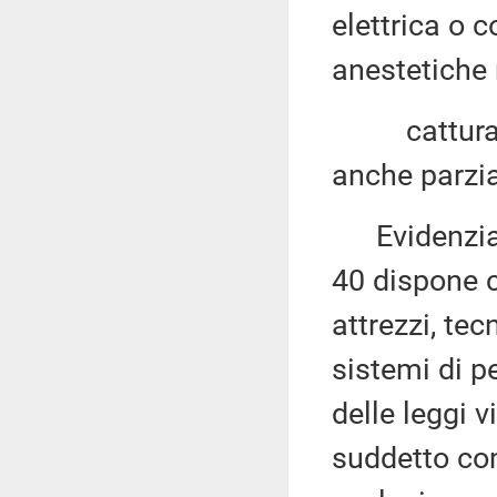
elettrica o 
anestetiche 
catturare l
anche parzial
Evidenzia 
40 dispone ch
attrezzi, te
sistemi di p
delle leggi v
suddetto c