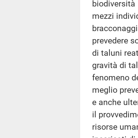
biodiversità 
mezzi indivi
bracconaggio
prevedere so
di taluni rea
gravità di ta
fenomeno del
meglio prev
e anche ulter
il provvedim
risorse uma