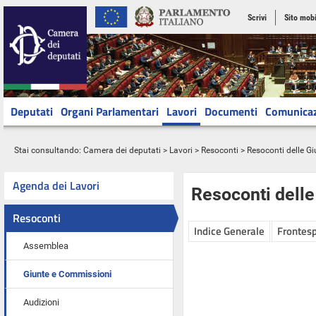
Scrivi
Sito mobi
Deputati
Organi Parlamentari
Lavori
Documenti
Comunica
Stai consultando:
Camera dei deputati
>
Lavori
>
Resoconti
>
Resoconti delle G
Agenda dei Lavori
Resoconti dell
Resoconti
Indice Generale
Frontesp
Assemblea
Giunte e Commissioni
Audizioni