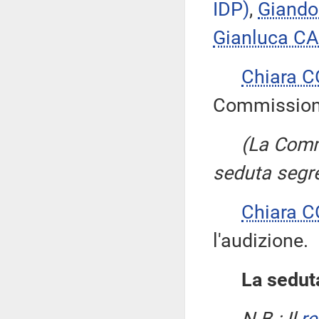
IDP)
,
Giand
Gianluca 
Chiara 
Commissione 
(La Comm
seduta segre
Chiara 
l'audizione.
La seduta