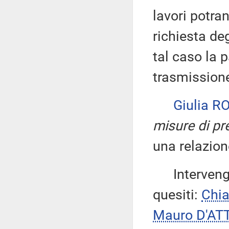
lavori potra
richiesta de
tal caso la 
trasmission
Giulia 
misure di pr
una relazion
Intervengon
quesiti:
Chi
Mauro D'AT