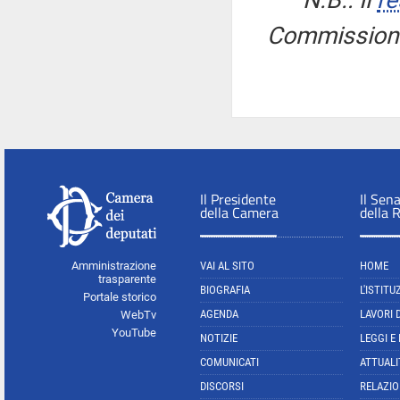
N.B.: Il
re
Commissione 
Il Presidente
Il Sen
della Camera
della 
Amministrazione
VAI AL SITO
HOME
trasparente
BIOGRAFIA
L'ISTITU
Portale storico
AGENDA
LAVORI 
WebTv
YouTube
NOTIZIE
LEGGI E
COMUNICATI
ATTUALI
DISCORSI
RELAZIO