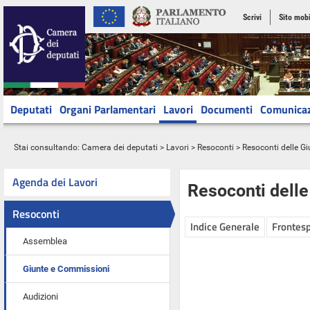
Scrivi
Sito mobi
Deputati
Organi Parlamentari
Lavori
Documenti
Comunica
Stai consultando:
Camera dei deputati
>
Lavori
>
Resoconti
>
Resoconti delle G
Agenda dei Lavori
Resoconti dell
Resoconti
Indice Generale
Frontesp
Assemblea
Giunte e Commissioni
Audizioni