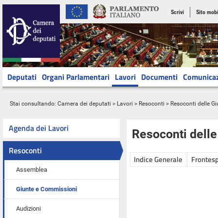
Scrivi
Sito mobi
Deputati
Organi Parlamentari
Lavori
Documenti
Comunica
Stai consultando:
Camera dei deputati
>
Lavori
>
Resoconti
>
Resoconti delle G
Agenda dei Lavori
Resoconti dell
Resoconti
Indice Generale
Frontesp
Assemblea
Giunte e Commissioni
Audizioni