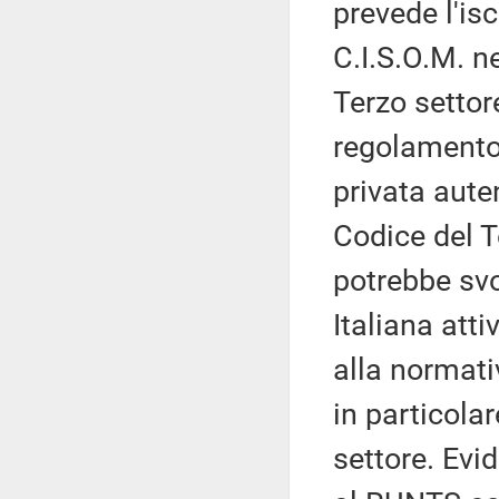
prevede l'isc
C.I.S.O.M. n
Terzo settor
regolamento,
privata aute
Codice del Te
potrebbe svo
Italiana atti
alla normativ
in particolar
settore. Evi