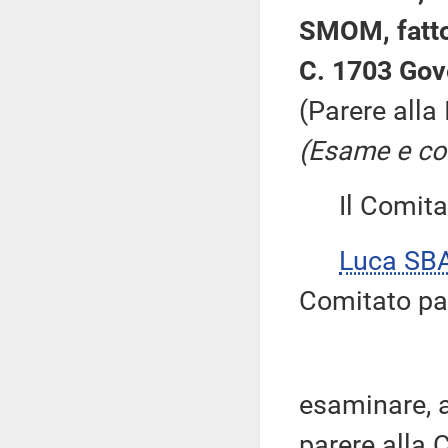
SMOM, fatto
C. 1703 Gov
(Parere alla
(Esame e con
Il Comitato
Luca SB
Comitato pa
esaminare, ai
parere alla 