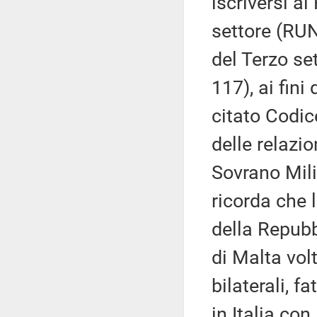
iscriversi a
settore (RUN
del Terzo set
117), ai fini
citato Codic
delle relazio
Sovrano Mili
ricorda che l
della Repubb
di Malta volt
bilaterali, f
in Italia co