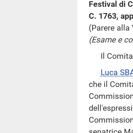
Festival di
C. 1763, app
(Parere alla
(Esame e con
Il Comitato
Luca SB
che il Comit
Commissione
dell'espressi
Commissione,
senatrice Ma