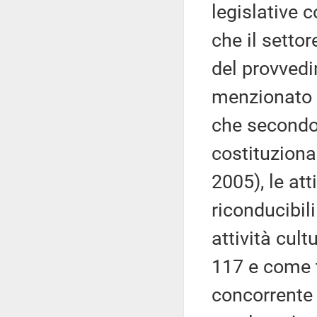
legislative 
che il settor
del provved
menzionato d
che secondo 
costituziona
2005), le at
riconducibil
attività cult
117 e come t
concorrente d