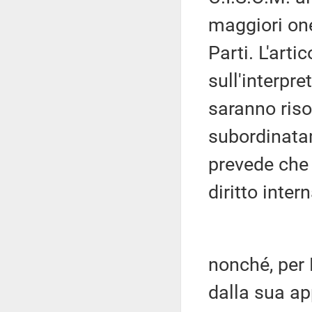
maggiori oner
Parti. L'art
sull'interpre
saranno riso
subordinatam
prevede che 
diritto inter
nonché, per P
dalla sua ap