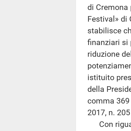
di Cremona p
Festival» d
stabilisce ch
finanziari s
riduzione de
potenziamen
istituito pre
della Presid
comma 369 de
2017, n. 205
Con riguard