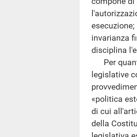
compone di 4 
l'autorizzazio
esecuzione; l
invarianza fi
disciplina l'
Per quanto 
legislative 
provvediment
«politica est
di cui all'a
della Costi
legislativa e