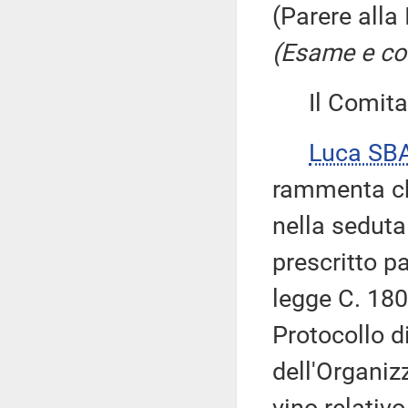
(Parere alla
(Esame e con
Il Comitato
Luca SB
rammenta ch
nella seduta 
prescritto p
legge C. 180
Protocollo d
dell'Organiz