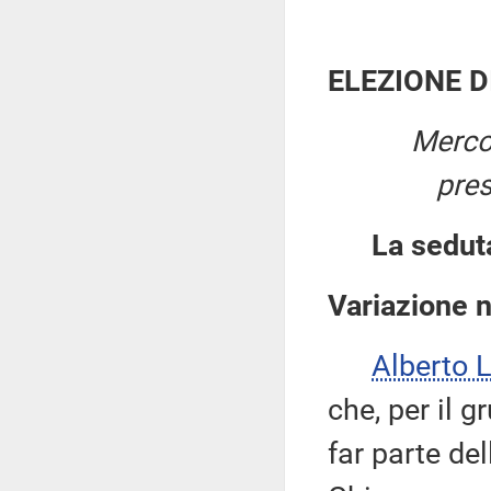
ELEZIONE D
Merco
pre
La sedut
Variazione 
Alberto 
che, per il g
far parte d