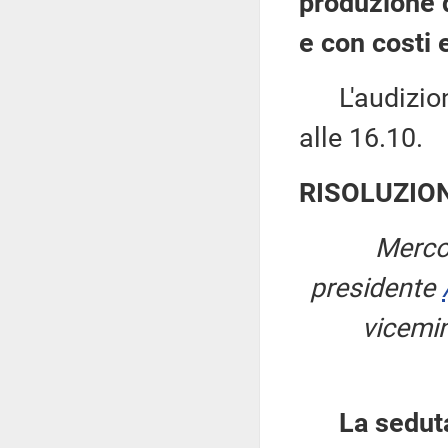
produzione d
e con costi e
L'audizione
alle 16.10.
RISOLUZIO
Merco
presidente
vicemin
La sedut