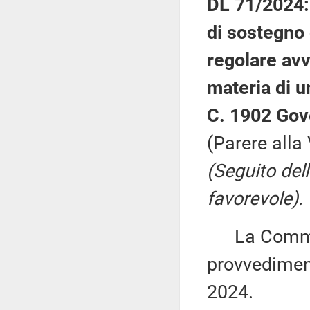
DL 71/2024: 
di sostegno d
regolare avv
materia di u
C. 1902 Gov
(Parere alla
(Seguito del
favorevole).
La Commiss
provvediment
2024.