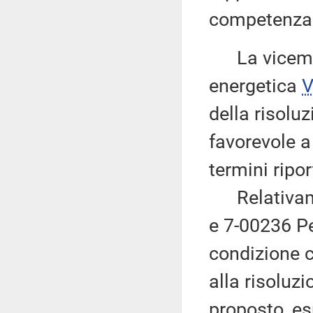
competenza s
La vicemini
energetica
V
della risolu
favorevole a
termini ripor
Relativamen
e 7-00236 Pe
condizione c
alla risoluz
proposto, es