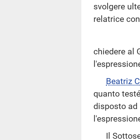
svolgere ult
relatrice con
chiedere al 
l'espression
Beatriz
quanto testé
disposto ad 
l'espression
Il Sottoseg