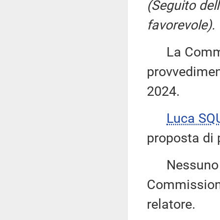
(Seguito del
favorevole).
La Commiss
provvediment
2024.
Luca SQ
proposta di 
Nessuno chi
Commissione
relatore.