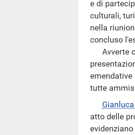
e di partecip
culturali, tur
nella riunion
concluso l'e
Avverte che
presentazio
emendative
tutte ammiss
Gianlu
atto delle p
evidenziano 