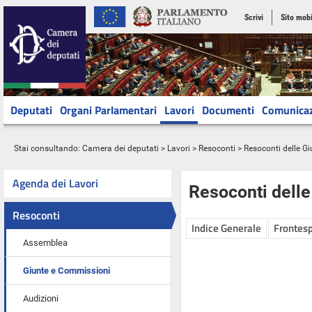
Scrivi
Sito mobi
Deputati
Organi Parlamentari
Lavori
Documenti
Comunica
Stai consultando:
Camera dei deputati
>
Lavori
>
Resoconti
>
Resoconti delle G
Agenda dei Lavori
Resoconti dell
Resoconti
Indice Generale
Frontesp
Assemblea
Giunte e Commissioni
Audizioni