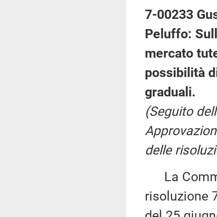
7-00233 Gus
Peluffo: Sul
mercato tutel
possibilità 
graduali.
(Seguito del
Approvazione
delle risoluz
La Commiss
risoluzione 
del 25 giug