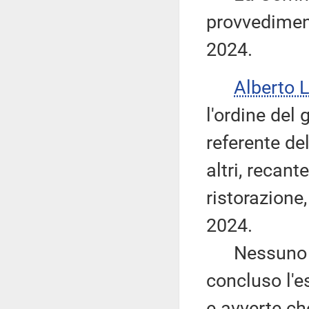
provvediment
2024.
Alberto 
l'ordine del 
referente de
altri, recant
ristorazione
2024.
Nessuno chi
concluso l'e
e avverte ch