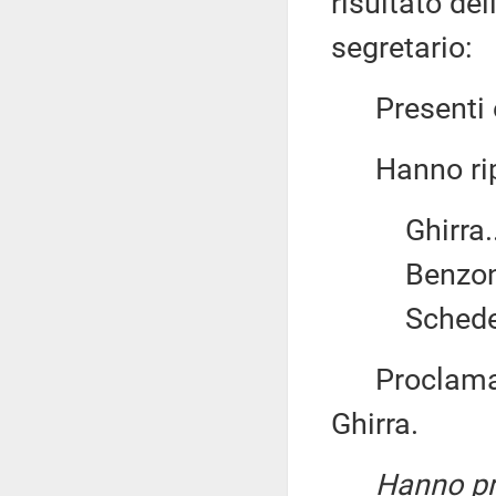
risultato del
segretario:
Presenti e 
Hanno ripo
Ghirra...
Benzoni.
Schede bi
Proclama el
Ghirra.
Hanno pre