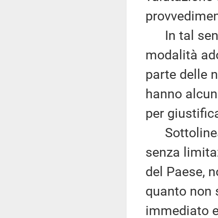
provvedimen
In tal sens
modalità ado
parte delle
hanno alcuna
per giustifi
Sottolinea 
senza limitaz
del Paese, no
quanto non s
immediato e