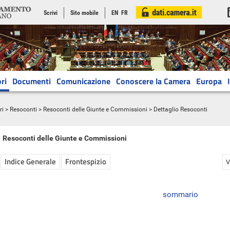
Scrivi
Sito mobile
EN
FR
ri
Documenti
Comunicazione
Conoscere la Camera
Europa
ri
>
Resoconti
>
Resoconti delle Giunte e Commissioni
> Dettaglio Resoconti
Resoconti delle Giunte e Commissioni
Indice Generale
Frontespizio
V
sommario