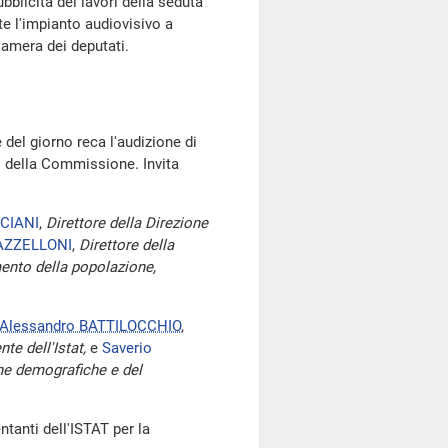
bblicità dei lavori della seduta
te l'impianto audiovisivo a
amera dei deputati.
 del giorno reca l'audizione di
to della Commissione. Invita
CIANI
,
Direttore della Direzione
GAZZELLONI
,
Direttore della
mento della popolazione,
Alessandro BATTILOCCHIO
,
nte dell'Istat,
e
Saverio
che demografiche e del
entanti dell'ISTAT per la