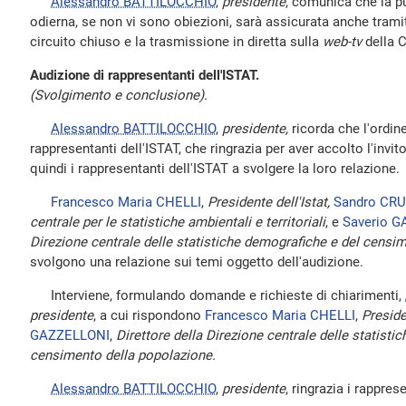
Alessandro BATTILOCCHIO
,
presidente
, comunica che la pu
odierna, se non vi sono obiezioni, sarà assicurata anche trami
circuito chiuso e la trasmissione in diretta sulla
web-tv
della C
Audizione di rappresentanti dell'ISTAT.
(Svolgimento e conclusione).
Alessandro BATTILOCCHIO
,
presidente,
ricorda che l'ordine
rappresentanti dell'ISTAT, che ringrazia per aver accolto l'invi
quindi i rappresentanti dell'ISTAT a svolgere la loro relazione.
Francesco Maria CHELLI
,
Presidente dell'Istat,
Sandro CRU
centrale per le statistiche ambientali e territoriali
, e
Saverio 
Direzione centrale delle statistiche demografiche e del censi
svolgono una relazione sui temi oggetto dell'audizione.
Interviene, formulando domande e richieste di chiarimenti,
presidente
, a cui rispondono
Francesco Maria CHELLI
,
Preside
GAZZELLONI
,
Direttore della Direzione centrale delle statisti
censimento della popolazione.
Alessandro BATTILOCCHIO
,
presidente
, ringrazia i rappres