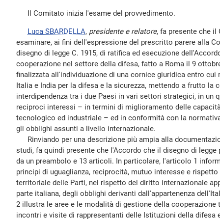
Il Comitato inizia l'esame del provvedimento.
Luca SBARDELLA
,
presidente e relatore
, fa presente che i
esaminare, ai fini dell'espressione del prescritto parere alla C
disegno di legge C. 1915, di ratifica ed esecuzione dell'Accordo 
cooperazione nel settore della difesa, fatto a Roma il 9 ottobre
finalizzata all'individuazione di una cornice giuridica entro cui
Italia e India per la difesa e la sicurezza, mettendo a frutto l
interdipendenza tra i due Paesi in vari settori strategici, in un
reciproci interessi – in termini di miglioramento delle capacit
tecnologico ed industriale – ed in conformità con la normativa 
gli obblighi assunti a livello internazionale.
Rinviando per una descrizione più ampia alla documentazion
studi, fa quindi presente che l'Accordo che il disegno di legge
da un preambolo e 13 articoli. In particolare, l'articolo 1 infor
principi di uguaglianza, reciprocità, mutuo interesse e rispetto 
territoriale delle Parti, nel rispetto del diritto internazionale a
parte italiana, degli obblighi derivanti dall'appartenenza dell'Ita
2 illustra le aree e le modalità di gestione della cooperazione
incontri e visite di rappresentanti delle Istituzioni della difesa e