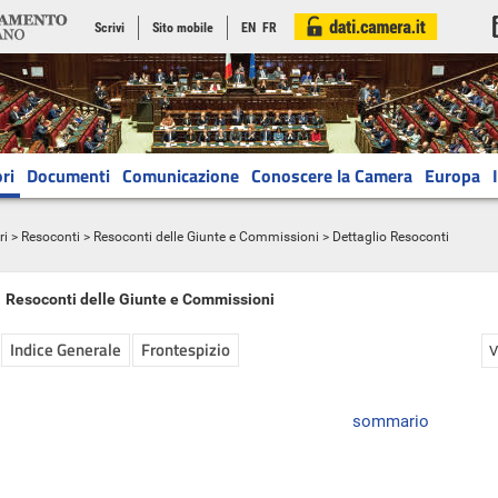
Scrivi
Sito mobile
EN
FR
ri
Documenti
Comunicazione
Conoscere la Camera
Europa
ri
>
Resoconti
>
Resoconti delle Giunte e Commissioni
> Dettaglio Resoconti
Resoconti delle Giunte e Commissioni
Indice Generale
Frontespizio
V
sommario