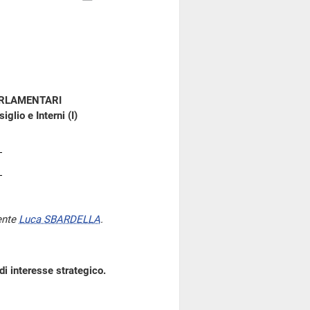
ARLAMENTARI
glio e Interni (I)
ente
Luca SBARDELLA
.
di interesse strategico.