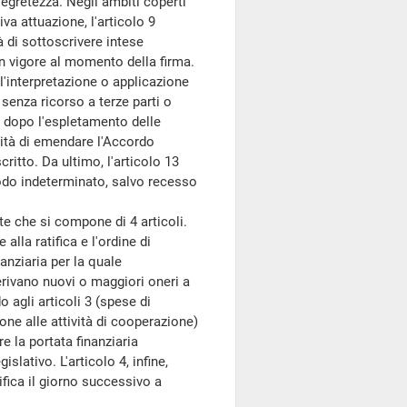
segretezza. Negli ambiti coperti
iva attuazione, l'articolo 9
tà di sottoscrivere intese
in vigore al momento della firma.
ll'interpretazione o applicazione
 senza ricorso a terze parti o
re dopo l'espletamento delle
ilità di emendare l'Accordo
ritto. Da ultimo, l'articolo 13
odo indeterminato, salvo recesso
te che si compone di 4 articoli.
lla ratifica e l'ordine di
anziaria per la quale
derivano nuovi o maggiori oneri a
o agli articoli 3 (spese di
one alle attività di cooperazione)
la portata finanziaria
slativo. L'articolo 4, infine,
tifica il giorno successivo a