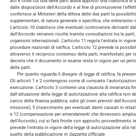
atti e cose cui una delle parti abbia apposto una classifica di 
dalle disposizioni dell'Accordo e al fine di promuoverne l'effett
conferisce ai Ministeri della difesa delle due parti la possibili
supplementari, di natura generale o specifica, che entreranno 
L'articolo 10 stabilisce che eventuali controversie derivanti da
dell'Accordo verranno risolte tramite consultazioni tra le parti,
organismi internazionali. L'articolo 11 regola l'entrata in vigo
procedure nazionali di ratifica. L'articolo 12 prevede la possib
attraverso il reciproco consenso della parti, manifestato per isc
decreta che il documento in esame resta in vigore per un peri
delle parti.
Per quanto riguarda il disegno di legge di ratifica, fa presen
Gli articoli 1 e 2 contengono come di consueto l'autorizzazione a
esecuzione. L'articolo 3 contiene una clausola di invarianza fin
dall'attuazione della legge di autorizzazione alla ratifica non 
carico della finanza pubblica, salvi gli oneri previsti dall'Accord
missione), 5 (risarcimento per eventuali danni causati in relazi
e 12 (compensazione per emendamenti che dovessero ampliare 
dell'Accordo), cui si farà fronte con apposito provvedimento legi
prevede l'entrata in vigore della legge di autorizzazione alla ra
quello della pubblicazione in
Gazzetta Ufficiale
.