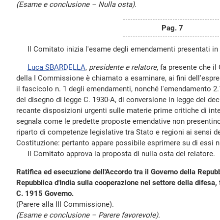
(Esame e conclusione – Nulla osta).
Pag. 7
Il Comitato inizia l'esame degli emendamenti presentati i
Luca SBARDELLA
,
presidente e relatore
, fa presente che i
della I Commissione è chiamato a esaminare, ai fini dell'espre
il fascicolo n. 1 degli emendamenti, nonché l'emendamento 2.1
del disegno di legge C. 1930-A, di conversione in legge del dec
recante disposizioni urgenti sulle materie prime critiche di int
segnala come le predette proposte emendative non presentino 
riparto di competenze legislative tra Stato e regioni ai sensi de
Costituzione: pertanto appare possibile esprimere su di essi n
Il Comitato approva la proposta di nulla osta del relatore.
Ratifica ed esecuzione dell'Accordo tra il Governo della Repubbl
Repubblica d'India sulla cooperazione nel settore della difesa,
C. 1915 Governo.
(Parere alla III Commissione).
(Esame e conclusione – Parere favorevole).