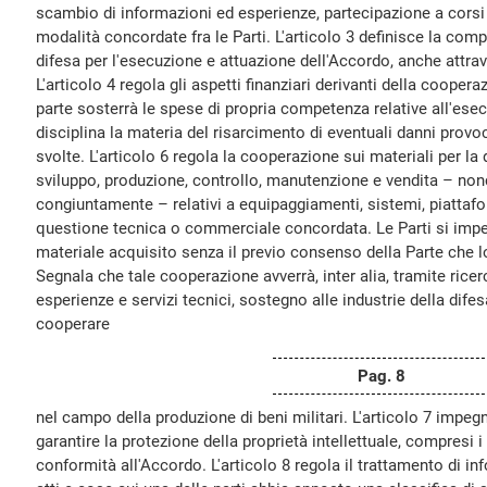
scambio di informazioni ed esperienze, partecipazione a corsi
modalità concordate fra le Parti. L'articolo 3 definisce la compe
difesa per l'esecuzione e attuazione dell'Accordo, anche attrav
L'articolo 4 regola gli aspetti finanziari derivanti della coope
parte sosterrà le spese di propria competenza relative all'esec
disciplina la materia del risarcimento di eventuali danni provoca
svolte. L'articolo 6 regola la cooperazione sui materiali per la 
sviluppo, produzione, controllo, manutenzione e vendita – nonc
congiuntamente – relativi a equipaggiamenti, sistemi, piattafor
questione tecnica o commerciale concordata. Le Parti si impeg
materiale acquisito senza il previo consenso della Parte che l
Segnala che tale cooperazione avverrà, inter alia, tramite ricer
esperienze e servizi tecnici, sostegno alle industrie della difesa
cooperare
Pag. 8
nel campo della produzione di beni militari. L'articolo 7 impegn
garantire la protezione della proprietà intellettuale, compresi i
conformità all'Accordo. L'articolo 8 regola il trattamento di in