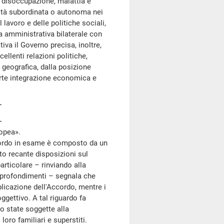
i disoccupazione, malattia e
vità subordinata o autonoma nei
 lavoro e delle politiche sociali,
a amministrativa bilaterale con
iva il Governo precisa, inoltre,
ellenti relazioni politiche,
 geografica, dalla posizione
forte integrazione economica e
ropea».
cordo in esame è composto da un
to recante disposizioni sul
articolare – rinviando alla
approfondimenti – segnala che
pplicazione dell'Accordo, mentre i
ggettivo. A tal riguardo fa
o state soggette alla
loro familiari e superstiti.