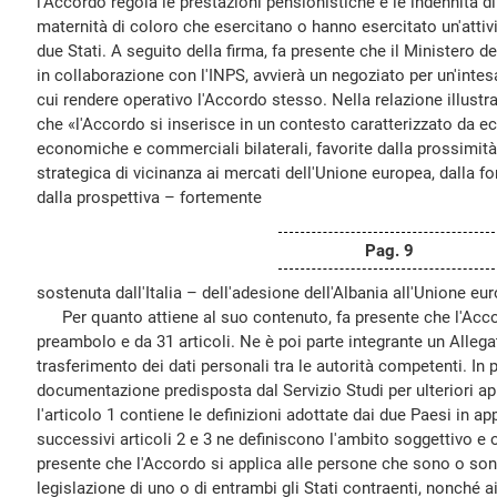
l'Accordo regola le prestazioni pensionistiche e le indennità d
maternità di coloro che esercitano o hanno esercitato un'atti
due Stati. A seguito della firma, fa presente che il Ministero del
in collaborazione con l'INPS, avvierà un negoziato per un'intes
cui rendere operativo l'Accordo stesso. Nella relazione illustrat
che «l'Accordo si inserisce in un contesto caratterizzato da ecc
economiche e commerciali bilaterali, favorite dalla prossimità
strategica di vicinanza ai mercati dell'Unione europea, dalla 
dalla prospettiva – fortemente
Pag. 9
sostenuta dall'Italia – dell'adesione dell'Albania all'Unione eu
Per quanto attiene al suo contenuto, fa presente che l'Ac
preambolo e da 31 articoli. Ne è poi parte integrante un Allega
trasferimento dei dati personali tra le autorità competenti. In p
documentazione predisposta dal Servizio Studi per ulteriori 
l'articolo 1 contiene le definizioni adottate dai due Paesi in a
successivi articoli 2 e 3 ne definiscono l'ambito soggettivo e o
presente che l'Accordo si applica alle persone che sono o son
legislazione di uno o di entrambi gli Stati contraenti, nonché ai 