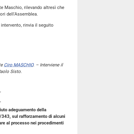
e Maschio, rilevando altresì che
vori dell'Assemblea.
intervento, rinvia il seguito
te
Ciro MASCHIO
. – Interviene il
aolo Sisto.
piuto adeguamento della
6/343, sul rafforzamento di alcuni
iare al processo nei procedimenti