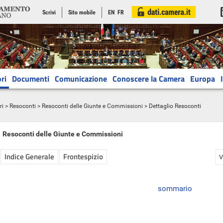
Scrivi
Sito mobile
EN
FR
ri
Documenti
Comunicazione
Conoscere la Camera
Europa
ri
>
Resoconti
>
Resoconti delle Giunte e Commissioni
> Dettaglio Resoconti
Resoconti delle Giunte e Commissioni
Indice Generale
Frontespizio
V
sommario