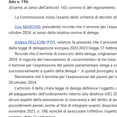
Atto n. 196.
(Esame, ai sensi dell'articolo 143, comma 4, del regolamento, e
La Commissione inizia l'esame dello schema di decreto all'
Ciro MASCHIO
,
presidente,
ricorda che il termine per l'esp
ottobre 2024, ai sensi della relativa norma di delega
.
Andrea PELLICINI
(FDI)
,
relatore
, fa presente che il provve
dalla legge di delegazione europea 2022-2023 (legge 21 febbrai
Ricorda che il termine di esercizio della delega, originariam
2024, in ragione del meccanismo di «
scorrimento»
di tre mesi
il termine per l'espressione del parere parlamentare venga a s
successivamente a quello della delega –, è quindi prorogato 
Rammenta che il termine per l'espressione del parere per la
20 ottobre 2024.
L'articolo 4 della citata legge di delega definisce l'oggetto d
all'adeguamento dell'ordinamento interno alla direttiva (UE) 2
alcuni aspetti della presunzione di innocenza e del diritto di p
procedimenti penali, anche al fine di integrare quanto disposto
novembre 2021, n. 188, nonché di assicurare l'effettivo rispett