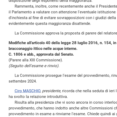
disposizione degli esponenti della maggioranza.
Rammenta, inoltre, come recentemente anche il Presidente 
il Parlamento a valutare con attenzione l'eventuale istituzio
d'inchiesta al fine di evitare sovrapposizioni con i giudizi del
evidentemente questa maggioranza disattende.
La Commissione approva la proposta di parere del relator
Modifiche all'articolo 40 della legge 28 luglio 2016, n. 154, in
bracconaggio ittico nelle acque interne.
C. 1806 e abb., approvata dal Senato.
(Parere alla XIII Commissione).
(Seguito dell'esame e rinvio).
La Commissione prosegue l'esame del provvedimento, rinvia
settembre 2024.
Ciro MASCHIO
,
presidente,
ricorda che nella seduta di ieri l
ha svolto la relazione introduttiva.
Risulta alla presidenza che vi sono ancora in corso interloc
provvedimento, che hanno indotto anche altre Commissioni chi
provvedimento in esame a rinviarne l'esame. Chiede quindi ai g