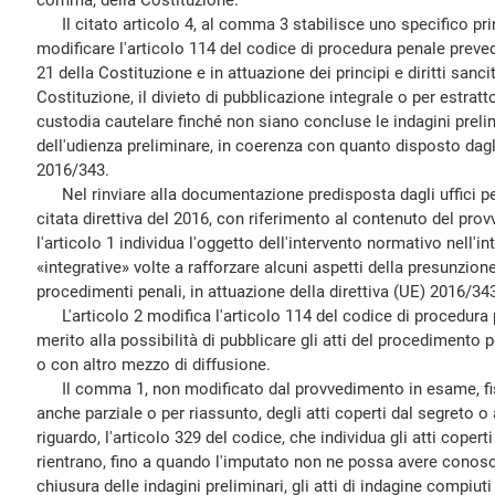
comma, della Costituzione.
Il citato articolo 4, al comma 3 stabilisce uno specifico princ
modificare l'articolo 114 del codice di procedura penale preved
21 della Costituzione e in attuazione dei principi e diritti sancit
Costituzione, il divieto di pubblicazione integrale o per estratt
custodia cautelare finché non siano concluse le indagini prelim
dell'udienza preliminare, in coerenza con quanto disposto dagli 
2016/343.
Nel rinviare alla documentazione predisposta dagli uffici per
citata direttiva del 2016, con riferimento al contenuto del pr
l'articolo 1 individua l'oggetto dell'intervento normativo nell'i
«integrative» volte a rafforzare alcuni aspetti della presunzion
procedimenti penali, in attuazione della direttiva (UE) 2016/34
L'articolo 2 modifica l'articolo 114 del codice di procedura p
merito alla possibilità di pubblicare gli atti del procedimento
o con altro mezzo di diffusione.
Il comma 1, non modificato dal provvedimento in esame, fissa
anche parziale o per riassunto, degli atti coperti dal segreto 
riguardo, l'articolo 329 del codice, che individua gli atti coperti
rientrano, fino a quando l'imputato non ne possa avere conos
chiusura delle indagini preliminari, gli atti di indagine compiut