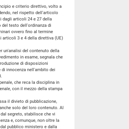
ipio e criterio direttivo, volto a
endo, nel rispetto dell'articolo
i dagli articoli 24 e 27 della
o del testo dell'ordinanza di
inari ovvero fino al termine
articoli 3 e 4 della direttiva (UE)
 un'analisi del contenuto della
ovvedimento in esame, segnala che
ntroduzione di disposizioni
e di innocenza nell'ambito dei
3.
enale, che reca la disciplina in
 penale, con il mezzo della stampa
 il divieto di pubblicazione,
o anche solo del loro contenuto. Al
 dal segreto, stabilisce che vi
cenza e, comunque, non oltre la
i dal pubblico ministero e dalla