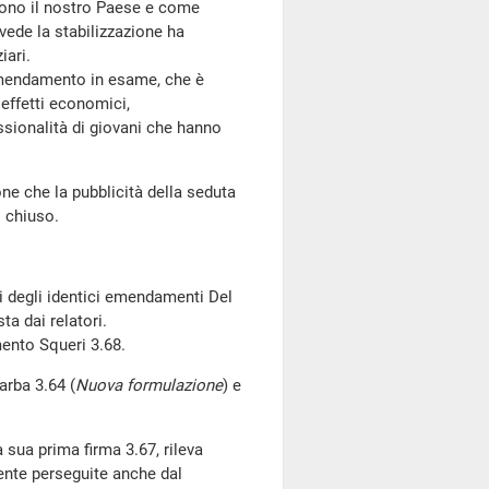
gono il nostro Paese e come
ede la stabilizzazione ha
iari.
emendamento in esame, che è
 effetti economici,
essionalità di giovani che hanno
one che la pubblicità della seduta
o chiuso.
ri degli identici emendamenti Del
a dai relatori.
ento Squeri 3.68.
rba 3.64 (
Nuova formulazione
) e
sua prima firma 3.67, rileva
ente perseguite anche dal