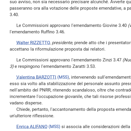
suo avviso, non sia necessario precisare alcunché. Avverte q
passeranno ora alla votazione delle proposte emendative, a p
3.40.
Le Commissioni approvano l'emendamento Giovine 3.40
(
l'emendamento Ruffino 3.46.
Walter RIZZETTO
,
presidente
, prende atto che i presentato
accettano la riformulazione proposta dai relatori.
Le Commissioni approvano l'emendamento Zinzi 3.47
(Nuo
3)
e respingono l'emendamento Zaratti 3.53.
Valentina BARZOTTI
(M5S)
, intervenendo sull'emendament
esso sia volto alla stabilizzazione del personale assunto press
nell'ambito del PNRR, ritenendo scandaloso, oltre che contraddi
incrementare l'occupazione giovanile, che tali risorse professi
vadano disperse.
Chiede, pertanto, l'accantonamento della proposta emendativ
un'ulteriore riflessione.
Enrica ALIFANO
(M5S)
si associa alle considerazioni della