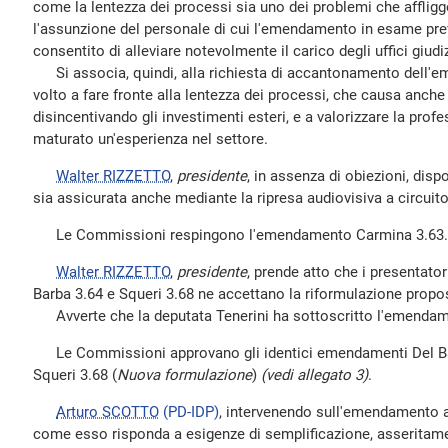
come la lentezza dei processi sia uno dei problemi che afflig
l'assunzione del personale di cui l'emendamento in esame prev
consentito di alleviare notevolmente il carico degli uffici giudiz
Si associa, quindi, alla richiesta di accantonamento dell'
volto a fare fronte alla lentezza dei processi, che causa anche
disincentivando gli investimenti esteri, e a valorizzare la prof
maturato un'esperienza nel settore.
Walter RIZZETTO
,
presidente
, in assenza di obiezioni, disp
sia assicurata anche mediante la ripresa audiovisiva a circuit
Le Commissioni respingono l'emendamento Carmina 3.63.
Walter RIZZETTO
,
presidente
, prende atto che i presentato
Barba 3.64 e Squeri 3.68 ne accettano la riformulazione propost
Avverte che la deputata Tenerini ha sottoscritto l'emendam
Le Commissioni approvano gli identici emendamenti Del Ba
Squeri 3.68 (
Nuova formulazione
)
(vedi allegato 3)
.
Arturo SCOTTO
(PD-IDP)
, intervenendo sull'emendamento a 
come esso risponda a esigenze di semplificazione, asseritam