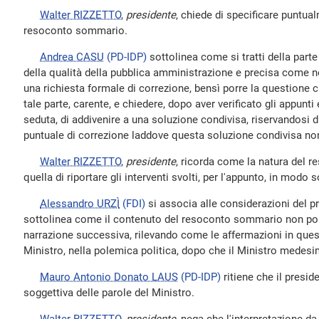
Walter RIZZETTO
,
presidente
, chiede di specificare puntual
resoconto sommario.
Andrea CASU
(PD-IDP)
sottolinea come si tratti della parte 
della qualità della pubblica amministrazione e precisa come no
una richiesta formale di correzione, bensì porre la questione ch
tale parte, carente, e chiedere, dopo aver verificato gli appunti 
seduta, di addivenire a una soluzione condivisa, riservandosi d
puntuale di correzione laddove questa soluzione condivisa non
Walter RIZZETTO
,
presidente
, ricorda come la natura del 
quella di riportare gli interventi svolti, per l'appunto, in modo
Alessandro URZÌ
(FDI)
si associa alle considerazioni del pr
sottolinea come il contenuto del resoconto sommario non pos
narrazione successiva, rilevando come le affermazioni in quest
Ministro, nella polemica politica, dopo che il Ministro medesi
Mauro Antonio Donato LAUS
(PD-IDP)
ritiene che il presid
soggettiva delle parole del Ministro.