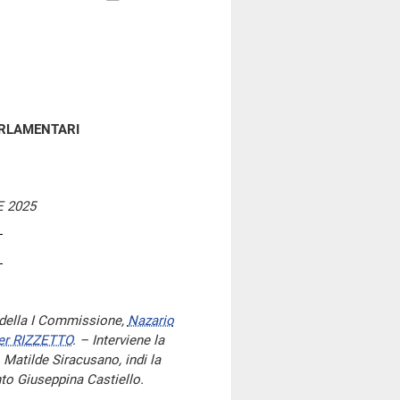
ARLAMENTARI
 2025
 della I Commissione,
Nazario
er RIZZETTO
. – Interviene la
 Matilde Siracusano, indi la
nto Giuseppina Castiello.