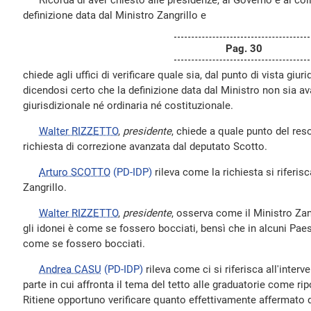
Ricorda di aver chiesto alle presidenze, al Governo e ai col
definizione data dal Ministro Zangrillo e
Pag. 30
chiede agli uffici di verificare quale sia, dal punto di vista giuri
dicendosi certo che la definizione data dal Ministro non sia av
giurisdizionale né ordinaria né costituzionale.
Walter RIZZETTO
,
presidente
, chiede a quale punto del res
richiesta di correzione avanzata dal deputato Scotto.
Arturo SCOTTO
(PD-IDP)
rileva come la richiesta si riferisc
Zangrillo.
Walter RIZZETTO
,
presidente
, osserva come il Ministro Za
gli idonei è come se fossero bocciati, bensì che in alcuni Paes
come se fossero bocciati.
Andrea CASU
(PD-IDP)
rileva come ci si riferisca all'interv
parte in cui affronta il tema del tetto alle graduatorie come 
Ritiene opportuno verificare quanto effettivamente affermato d