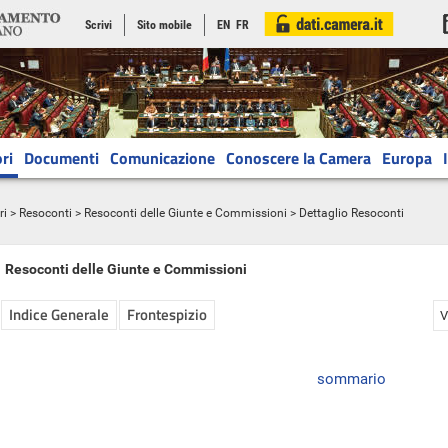
Scrivi
Sito mobile
EN
FR
ri
Documenti
Comunicazione
Conoscere la Camera
Europa
ri
>
Resoconti
>
Resoconti delle Giunte e Commissioni
> Dettaglio Resoconti
Resoconti delle Giunte e Commissioni
Indice Generale
Frontespizio
V
sommario