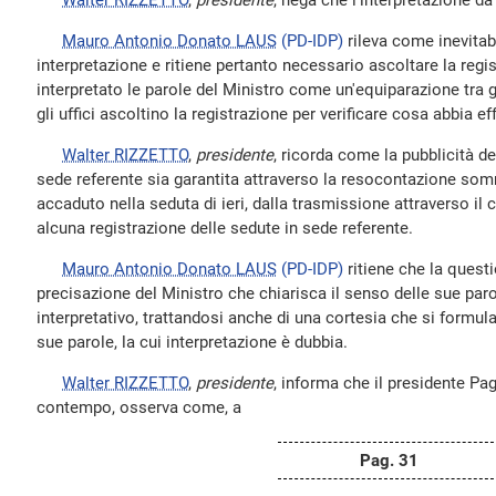
Walter RIZZETTO
,
presidente
, nega che l'interpretazione da
Mauro Antonio Donato LAUS
(PD-IDP)
rileva come inevitab
interpretazione e ritiene pertanto necessario ascoltare la regi
interpretato le parole del Ministro come un'equiparazione tra gl
gli uffici ascoltino la registrazione per verificare cosa abbia e
Walter RIZZETTO
,
presidente
, ricorda come la pubblicità d
sede referente sia garantita attraverso la resocontazione som
accaduto nella seduta di ieri, dalla trasmissione attraverso il 
alcuna registrazione delle sedute in sede referente.
Mauro Antonio Donato LAUS
(PD-IDP)
ritiene che la quest
precisazione del Ministro che chiarisca il senso delle sue paro
interpretativo, trattandosi anche di una cortesia che si formula
sue parole, la cui interpretazione è dubbia.
Walter RIZZETTO
,
presidente
, informa che il presidente Pa
contempo, osserva come, a
Pag. 31