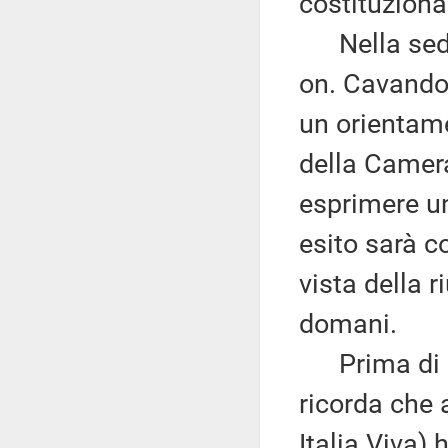
costituziona
Nella seduta
on. Cavandol
un orientame
della Camera
esprimere un 
esito sarà c
vista della r
domani.
Prima di pa
ricorda che 
Italia Viva)