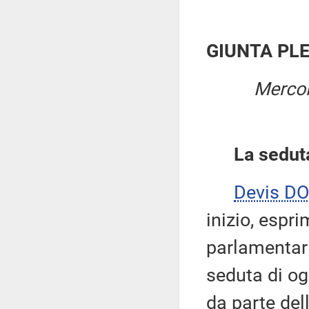
GIUNTA PL
Mercol
La sedut
Devis DO
inizio, espr
parlamentari
seduta di og
da parte del