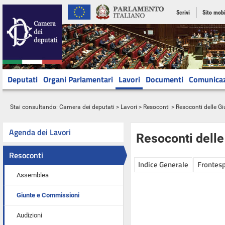
Scrivi
Sito mobi
Deputati
Organi Parlamentari
Lavori
Documenti
Comunica
Stai consultando:
Camera dei deputati
>
Lavori
>
Resoconti
>
Resoconti delle G
Agenda dei Lavori
Resoconti dell
Resoconti
Indice Generale
Frontesp
Assemblea
Giunte e Commissioni
Audizioni