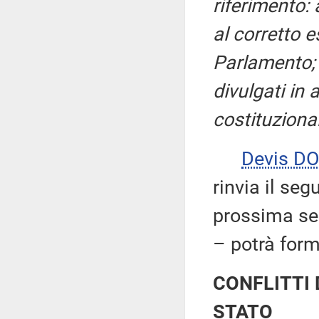
riferimento: 
al corretto e
Parlamento; a
divulgati in 
costituzional
Devis DO
rinvia il seg
prossima sedu
– potrà form
CONFLITTI 
STATO