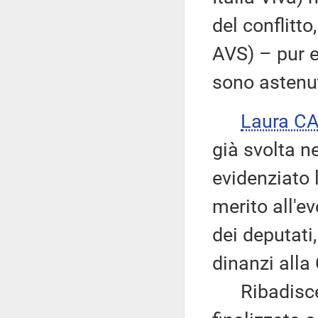
del conflitt
AVS) – pur e
sono astenut
Laura C
già svolta n
evidenziato 
merito all'e
dei deputati
dinanzi alla
Ribadisce c