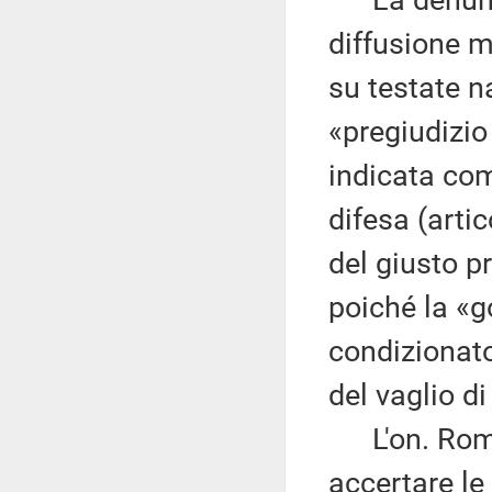
La denuncia
diffusione m
su testate n
«pregiudizio
indicata com
difesa (artic
del giusto p
poiché la «g
condizionat
del vaglio di
L'on. Roman
accertare le 