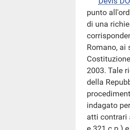
Devis DO
punto all'or
di una richi
corrisponde
Romano, ai s
Costituzione 
2003. Tale r
della Repubb
procediment
indagato per
atti contrari
e 321 c.p.) e