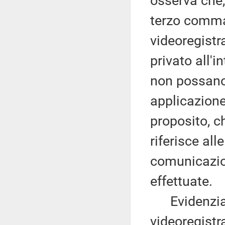
osserva che, 
terzo comma 
videoregistr
privato all'
non possano
applicazione
proposito, ch
riferisce all
comunicazio
effettuate.
Evidenzia c
videoregistr