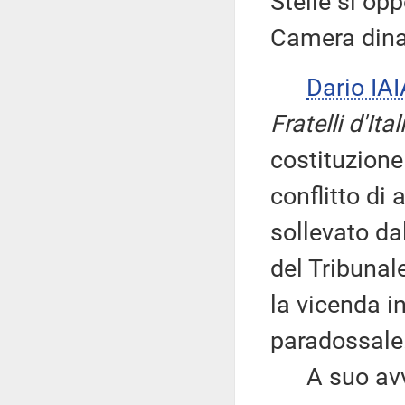
Stelle si opp
Camera dinan
Dario IAI
Fratelli d'Ital
costituzione
conflitto di 
sollevato da
del Tribunal
la vicenda i
paradossale
A suo avviso