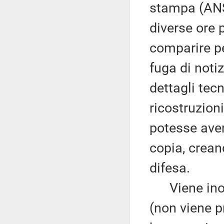
stampa (ANS
diverse ore p
comparire pe
fuga di noti
dettagli tecn
ricostruzion
potesse ave
copia, crean
difesa.
Viene inolt
(non viene p