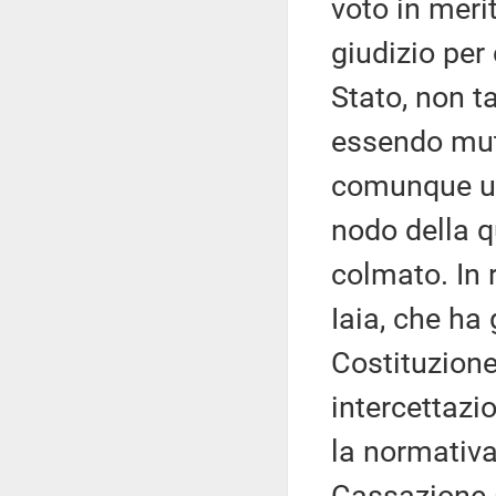
voto in meri
giudizio per 
Stato, non t
essendo muta
comunque un
nodo della 
colmato. In 
Iaia, che ha 
Costituzione
intercettazi
la normativa