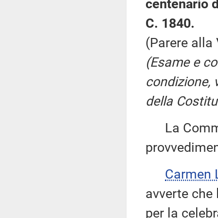
centenario d
C. 1840.
(Parere alla
(Esame e co
condizione, v
della Costitu
La Commiss
provvedimen
Carmen L
avverte che 
per la celeb