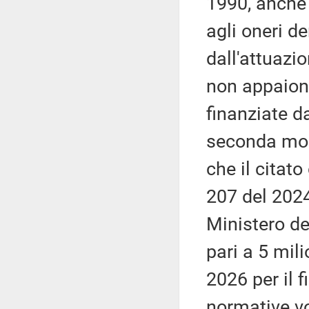
1990, anche 
agli oneri de
dall'attuazi
non appaion
finanziate d
seconda moda
che il citat
207 del 2024 
Ministero de
pari a 5 mil
2026 per il f
normative vol