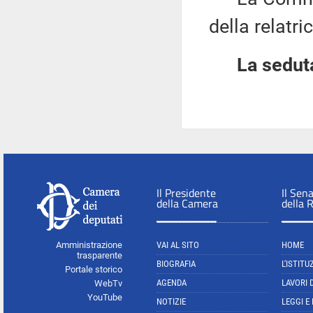
della relatric
La seduta
Il Presidente
Il Sen
della Camera
della 
Amministrazione
VAI AL SITO
HOME
trasparente
BIOGRAFIA
L'ISTITU
Portale storico
AGENDA
LAVORI 
WebTv
YouTube
NOTIZIE
LEGGI E