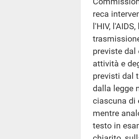
Commissione,
reca interven
l'HIV, l'AIDS
trasmissione
previste da
attività e de
previsti dal
dalla legge 
ciascuna di 
mentre analo
testo in esa
chiarito, sul