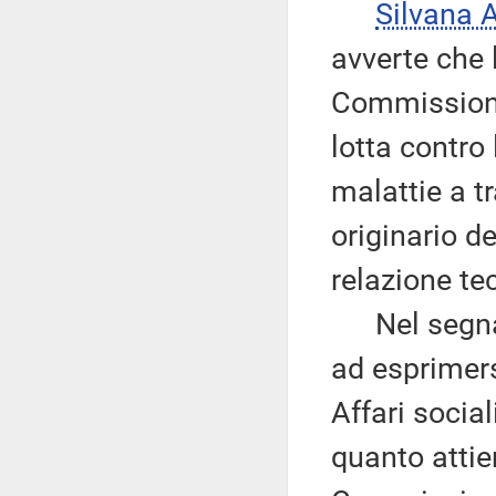
Silvana
avverte che 
Commissione 
lotta contro 
malattie a t
originario d
relazione te
Nel segnal
ad esprimer
Affari socia
quanto attie