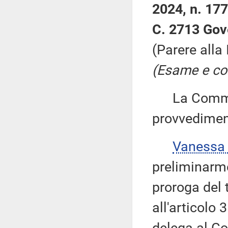
2024, n. 177
C. 2713 Gov
(Parere alla
(Esame e con
La Commiss
provvedimen
Vanessa
preliminarme
proroga del t
all'articolo 