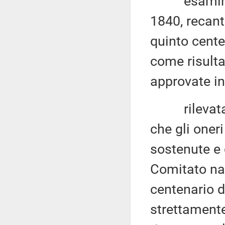
esaminato i
1840, recant
quinto cente
come risult
approvate in
rilevata l'
che gli oner
sostenute e
Comitato naz
centenario d
strettament