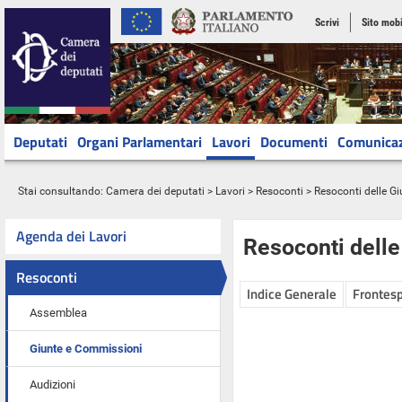
Scrivi
Sito mobi
Deputati
Organi Parlamentari
Lavori
Documenti
Comunica
Stai consultando:
Camera dei deputati
>
Lavori
>
Resoconti
>
Resoconti delle G
Agenda dei Lavori
Resoconti dell
Resoconti
Indice Generale
Frontesp
Assemblea
Giunte e Commissioni
Audizioni