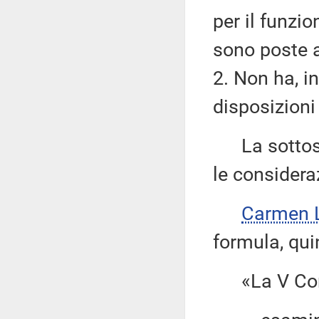
per il funz
sono poste a 
2. Non ha, i
disposizioni
La sottose
le consideraz
Carmen L
formula, qui
«La V Com