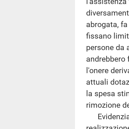
l'assistenza 
diversament
abrogata, f
fissano limi
persone da a
andrebbero f
l'onere deri
attuali dotaz
la spesa sti
rimozione dei
Evidenzia, 
realizzazione