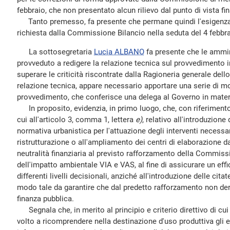
febbraio, che non presentato alcun rilievo dal punto di vista fin
Tanto premesso, fa presente che permane quindi l'esigenza d
richiesta dalla Commissione Bilancio nella seduta del 4 febbr
La sottosegretaria
Lucia ALBANO
fa presente che le ammi
provveduto a redigere la relazione tecnica sul provvedimento i
superare le criticità riscontrate dalla Ragioneria generale dello 
relazione tecnica, appare necessario apportare una serie di mod
provvedimento, che conferisce una delega al Governo in materia
In proposito, evidenzia, in primo luogo, che, con riferimento al
cui all'articolo 3, comma 1, lettera
e)
, relativo all'introduzione
normativa urbanistica per l'attuazione degli interventi necessari
ristrutturazione o all'ampliamento dei centri di elaborazione dat
neutralità finanziaria al previsto rafforzamento della Commissi
dell'impatto ambientale VIA e VAS, al fine di assicurare un eff
differenti livelli decisionali, anziché all'introduzione delle cita
modo tale da garantire che dal predetto rafforzamento non deri
finanza pubblica.
Segnala che, in merito al principio e criterio direttivo di cui
volto a ricomprendere nella destinazione d'uso produttiva gli ed