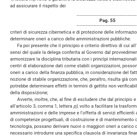
ad assicurare il rispetto dei
Pag. 55
criteri di sicurezza cibernetica e di protezione delle informazio
determinare oneri a carico delle amministrazioni pubbliche.
Fa poi presente che il principio e criterio direttivo di cui all
sensi del quale la delega conferita al Governo dal provvedime
armonizzare la disciplina tributaria con i princìpi internazionali 
centri di elaborazione dati come stabili organizzazioni, posso
oneri a carico della finanza pubblica, in considerazione del fat
nozione di stabile organizzazione, che, peraltro, risulta già con
potrebbe determinare effetti in termini di gettito non verificabi
della disposizione;
Avverte, inoltre, che, al fine di escludere che dal principio e c
all'articolo 3, comma 1, lettera
p),
volto a facilitare la trasfor
amministrazioni e delle imprese e l'offerta di servizi efficienti 
di competenze progettuali, di costruzione e di mantenimento de
tecnologia, possano derivare nuovi o maggiori oneri a carico d
necessario introdurre una specifica clausola di invarianza fin