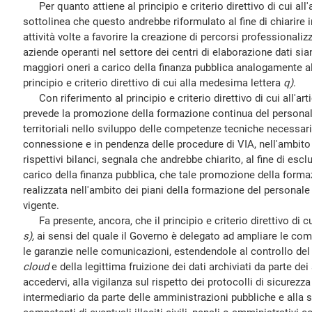
Per quanto attiene al principio e criterio direttivo di cui all
sottolinea che questo andrebbe riformulato al fine di chiarire
attività volte a favorire la creazione di percorsi professionaliz
aziende operanti nel settore dei centri di elaborazione dati si
maggiori oneri a carico della finanza pubblica analogamente alle
principio e criterio direttivo di cui alla medesima lettera
q)
.
Con riferimento al principio e criterio direttivo di cui all'ar
prevede la promozione della formazione continua del personal
territoriali nello sviluppo delle competenze tecniche necessarie
connessione e in pendenza delle procedure di VIA, nell'ambito d
rispettivi bilanci, segnala che andrebbe chiarito, al fine di esc
carico della finanza pubblica, che tale promozione della form
realizzata nell'ambito dei piani della formazione del personale 
vigente.
Fa presente, ancora, che il principio e criterio direttivo di cu
s),
ai sensi del quale il Governo è delegato ad ampliare le comp
le garanzie nelle comunicazioni, estendendole al controllo del c
cloud
e della legittima fruizione dei dati archiviati da parte de
accedervi, alla vigilanza sul rispetto dei protocolli di sicurezza 
intermediario da parte delle amministrazioni pubbliche e alla s