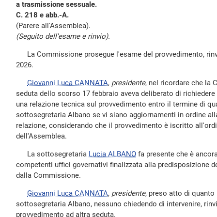
a trasmissione sessuale.
C. 218 e abb.-A.
(Parere all'Assemblea).
(Seguito dell'esame e rinvio).
La Commissione prosegue l'esame del provvedimento, rinvia
2026.
Giovanni Luca CANNATA
,
presidente
, nel ricordare che la
seduta dello scorso 17 febbraio aveva deliberato di richiedere
una relazione tecnica sul provvedimento entro il termine di quat
sottosegretaria Albano se vi siano aggiornamenti in ordine all
relazione, considerando che il provvedimento è iscritto all'ord
dell'Assemblea.
La sottosegretaria
Lucia ALBANO
fa presente che è ancora 
competenti uffici governativi finalizzata alla predisposizione d
dalla Commissione.
Giovanni Luca CANNATA
,
presidente
, preso atto di quanto
sottosegretaria Albano, nessuno chiedendo di intervenire, rinvi
provvedimento ad altra seduta.