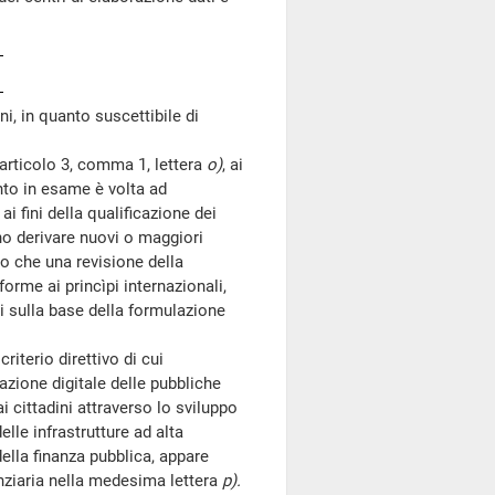
ni, in quanto suscettibile di
'articolo 3, comma 1, lettera
o)
, ai
nto in esame è volta ad
ai fini della qualificazione dei
no derivare nuovi o maggiori
to che una revisione della
forme ai princìpi internazionali,
li sulla base della formulazione
riterio direttivo di cui
mazione digitale delle pubbliche
ai cittadini attraverso lo sviluppo
lle infrastrutture ad alta
ella finanza pubblica, appare
anziaria nella medesima lettera
p).