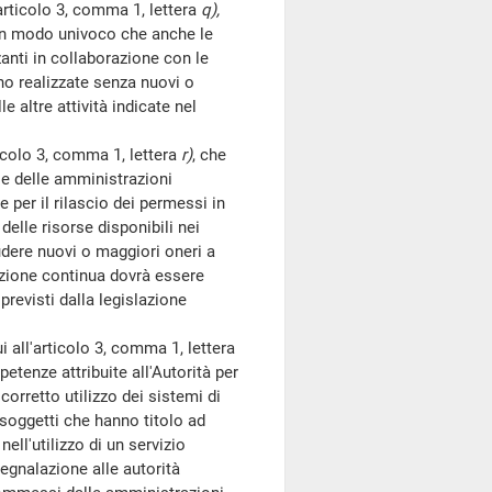
'articolo 3, comma 1, lettera
q),
 in modo univoco che anche le
zanti in collaborazione con le
ano realizzate senza nuovi o
 altre attività indicate nel
ticolo 3, comma 1, lettera
r)
, che
e delle amministrazioni
 per il rilascio dei permessi in
elle risorse disponibili nei
ludere nuovi o maggiori oneri a
azione continua dovrà essere
previsti dalla legislazione
i all'articolo 3, comma 1, lettera
etenze attribuite all'Autorità per
orretto utilizzo dei sistemi di
i soggetti che hanno titolo ad
nell'utilizzo di un servizio
egnalazione alle autorità