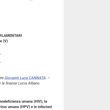
ARLAMENTARI
e (V)
nte
Giovanni Luca CANNATA
. –
e le finanze Lucia Albano.
munodeficienza umana (HIV), la
virus umano (HPV) e le infezioni