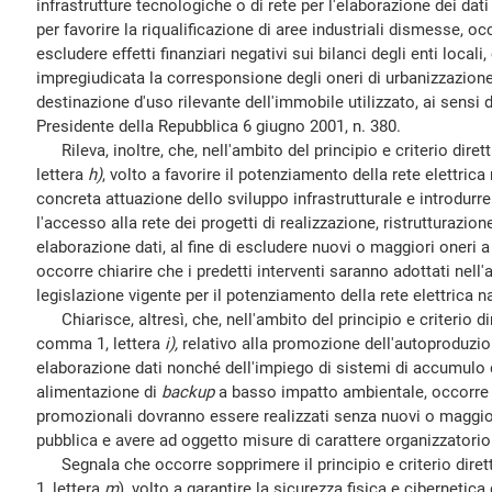
infrastrutture tecnologiche o di rete per l'elaborazione dei dati 
per favorire la riqualificazione di aree industriali dismesse, occ
escludere effetti finanziari negativi sui bilanci degli enti loca
impregiudicata la corresponsione degli oneri di urbanizzazion
destinazione d'uso rilevante dell'immobile utilizzato, ai sensi d
Presidente della Repubblica 6 giugno 2001, n. 380.
Rileva, inoltre, che, nell'ambito del principio e criterio dirett
lettera
h)
, volto a favorire il potenziamento della rete elettrica
concreta attuazione dello sviluppo infrastrutturale e introdurre 
l'accesso alla rete dei progetti di realizzazione, ristrutturazio
elaborazione dati, al fine di escludere nuovi o maggiori oneri a
occorre chiarire che i predetti interventi saranno adottati nell
legislazione vigente per il potenziamento della rete elettrica n
Chiarisce, altresì, che, nell'ambito del principio e criterio dire
comma 1, lettera
i),
relativo alla promozione dell'autoproduzion
elaborazione dati nonché dell'impiego di sistemi di accumulo d
alimentazione di
backup
a basso impatto ambientale, occorre p
promozionali dovranno essere realizzati senza nuovi o maggiori
pubblica e avere ad oggetto misure di carattere organizzatorio
Segnala che occorre sopprimere il principio e criterio diretti
1, lettera
m
), volto a garantire la sicurezza fisica e cibernetica