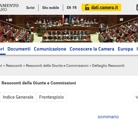
Scrivi
Sito mobile
EN
FR
ri
Documenti
Comunicazione
Conoscere la Camera
Europa
ri
>
Resoconti
>
Resoconti delle Giunte e Commissioni
> Dettaglio Resoconti
Resoconti delle Giunte e Commissioni
Indice Generale
Frontespizio
V
sommario