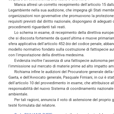
Manca altresì un corretto recepimento dell'articolo 15 dalla
Legambiente nella sua audizione, che impegna gli Stati membri
organizzazioni non governative che promuovono la protezione 
requisiti previsti dal diritto nazionale, dispongano di adeguati d
procedimenti riguardanti tali reati.
Lo schema in esame, di recepimento della direttiva europea
che si discosta fortemente da quest'ultima e muove primaria
sfera applicativa dell'articolo 452-
bis
del codice penale, abban
modello normativo fondato sulla costruzione di fattispecie au
con l'impostazione della direttiva medesima.
Evidenzia inoltre l'assenza di una fattispecie autonoma per 
l'immissione sul mercato di materie prime ad alto impatto am
Richiama infine le audizioni del Procuratore generale della C
Gaeta, e dell'Avvocato generale, Pasquale Fimiani, in cui è sta
dell'articolo 10 del provvedimento in esame, che attribuisce al
responsabilità del nuovo Sistema di coordinamento nazionale pe
ambientale.
Per tali ragioni, annuncia il voto di astensione del proprio g
testé formulata dal relatore.