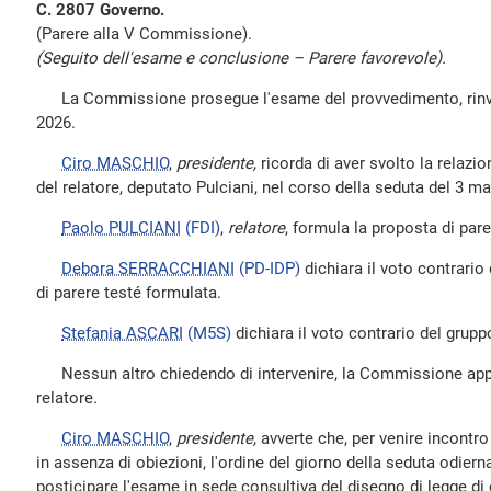
C. 2807 Governo.
(Parere alla V Commissione).
(Seguito dell'esame e conclusione – Parere favorevole).
La Commissione prosegue l'esame del provvedimento, rinvia
2026.
Ciro MASCHIO
,
presidente,
ricorda di aver svolto la relazio
del relatore, deputato Pulciani, nel corso della seduta del 3 m
Paolo PULCIANI
(FDI)
,
relatore
, formula la proposta di par
Debora SERRACCHIANI
(PD-IDP)
dichiara il voto contrario
di parere testé formulata.
Stefania ASCARI
(M5S)
dichiara il voto contrario del grup
Nessun altro chiedendo di intervenire, la Commissione appr
relatore
.
Ciro MASCHIO
,
presidente,
avverte che, per venire incontro 
in assenza di obiezioni, l'ordine del giorno della seduta odier
posticipare l'esame in sede consultiva del disegno di legge di