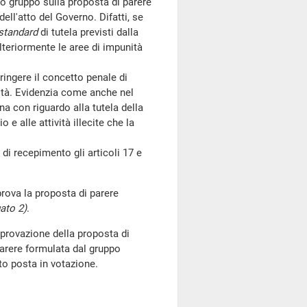
io gruppo sulla proposta di parere
ell'atto del Governo. Difatti, se
standard
di tutela previsti dalla
lteriormente le aree di impunità
ingere il concetto penale di
mità. Evidenzia come anche nel
a con riguardo alla tutela della
 e alle attività illecite che la
i recepimento gli articoli 17 e
ova la proposta di parere
gato 2)
.
provazione della proposta di
 parere formulata dal gruppo
to posta in votazione.