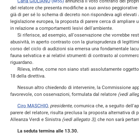
Carla GIULIANO
(M5S)
annuncia il voto contrario del propr
del relatore che presenta modifiche a suo avviso peggiorative d
già di per sé lo schema di decreto non rispondeva agli elevati
legislazione europea, la proposta di parere cerca di ampliare u
in relazione a comportamenti lesivi dell'ambiente.
Si riferisce, ad esempio, all'osservazione che vorrebbe restr
abusività, in aperto contrasto con la giurisprudenza di legitti
corso del ciclo di audizioni sia emersa una fondamentale lacun
fauna selvatica e ai relativi strumenti di contrasto al commercio
riguardano.
Rileva, infine, come non siano stati assolutamente oggetto d
18 della direttiva.
Nessun altro chiedendo di intervenire, la Commissione appr
favorevole, con osservazioni, formulata dal relatore
(vedi alle
Ciro MASCHIO
,
presidente,
comunica che, a seguito dell'ap
parere del relatore, risulta preclusa la proposta alternativa di
Alleanza Verdi e Sinistra
(vedi allegato 3)
, che non sarà pertan
La seduta termina alle 13.30.