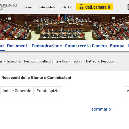
Scrivi
Sito mobile
EN
FR
ri
Documenti
Comunicazione
Conoscere la Camera
Europa
ri
>
Resoconti
>
Resoconti delle Giunte e Commissioni
> Dettaglio Resoconti
Resoconti delle Giunte e Commissioni
Indice Generale
Frontespizio
V
sommario