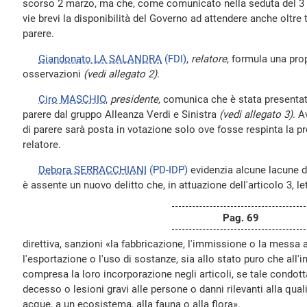
scorso 2 marzo, ma che, come comunicato nella seduta del 3 m
vie brevi la disponibilità del Governo ad attendere anche oltre 
parere.
Giandonato LA SALANDRA
(FDI)
,
relatore
, formula una pro
osservazioni
(vedi allegato 2)
.
Ciro MASCHIO
,
presidente,
comunica che è stata presentata
parere dal gruppo Alleanza Verdi e Sinistra
(vedi allegato 3)
. A
di parere sarà posta in votazione solo ove fosse respinta la p
relatore.
Debora SERRACCHIANI
(PD-IDP)
evidenzia alcune lacune de
è assente un nuovo delitto che, in attuazione dell'articolo 3, l
Pag. 69
direttiva, sanzioni «la fabbricazione, l'immissione o la messa
l'esportazione o l'uso di sostanze, sia allo stato puro che all'in
compresa la loro incorporazione negli articoli, se tale condot
decesso o lesioni gravi alle persone o danni rilevanti alla qualit
acque, a un ecosistema, alla fauna o alla flora».