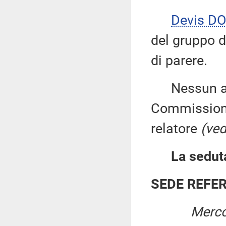
Devis DO
del gruppo d
di parere.
Nessun altr
Commissione
relatore
(ved
La seduta
SEDE REFE
Merco