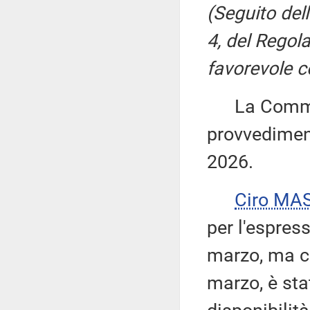
(Seguito del
4, del Regol
favorevole c
La Commiss
provvediment
2026.
Ciro MA
per l'espres
marzo, ma c
marzo, è stat