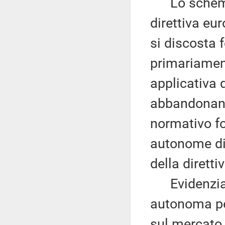
Lo schema 
direttiva eu
si discosta
primariamen
applicativa d
abbandonand
normativo fo
autonome di 
della dirett
Evidenzia in
autonoma per
sul mercato 