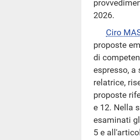
provvediment
2026.
Ciro MA
proposte eme
di competenz
espresso, a 
relatrice, ri
proposte rife
e 12. Nella 
esaminati gli
5 e all'artico