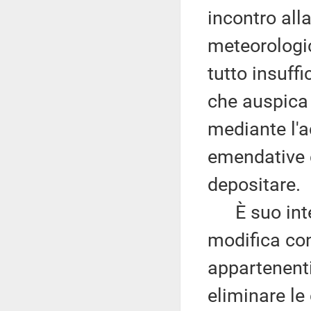
incontro all
meteorologic
tutto insuffi
che auspica
mediante l'
emendative c
depositare.
È suo inten
modifica cond
appartenenti
eliminare le 