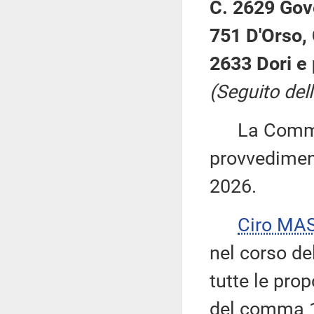
C. 2629 Gov
751 D'Orso, 
2633 Dori e 
(Seguito dell
La Commiss
provvediment
2026.
Ciro MA
nel corso de
tutte le prop
del comma 1 