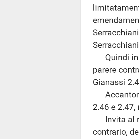
limitatament
emendamenti
Serracchian
Serracchiani
Quindi invit
parere contr
Gianassi 2.4
Accantona 
2.46 e 2.47
Invita al ri
contrario, 