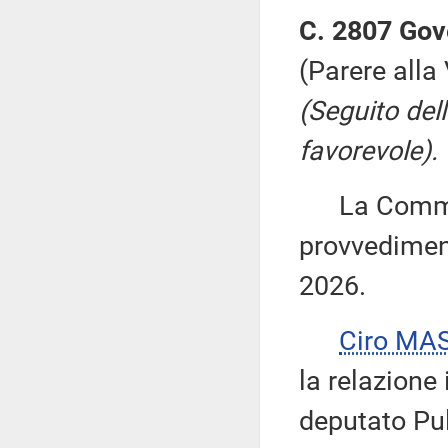
C. 2807 Gov
(Parere all
(Seguito del
favorevole).
La Commiss
provvediment
2026.
Ciro MA
la relazione 
deputato Pul