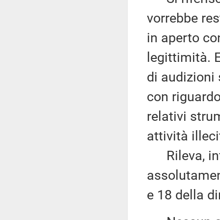
vorrebbe res
in aperto co
legittimità.
di audizion
con riguardo 
relativi str
attività ille
Rileva, inf
assolutament
e 18 della di