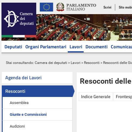
Scrivi
Sito mobi
Deputati
Organi Parlamentari
Lavori
Documenti
Comunica
Stai consultando:
Camera dei deputati
>
Lavori
>
Resoconti
>
Resoconti delle G
Agenda dei Lavori
Resoconti dell
Resoconti
Indice Generale
Frontesp
Assemblea
Giunte e Commissioni
Audizioni