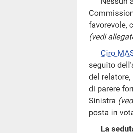
Nessun altr
Commissione
favorevole, 
(vedi allegat
Ciro MA
seguito dell
del relatore,
di parere fo
Sinistra
(ved
posta in vot
La seduta