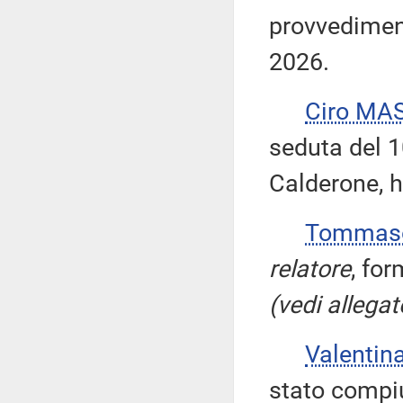
provvediment
2026.
Ciro MA
seduta del 1
Calderone, h
Tommaso
relatore
, fo
(vedi allegat
Valentin
stato compiu