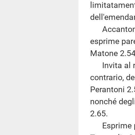
limitatament
dell'emenda
Accantona 
esprime par
Matone 2.54
Invita al ri
contrario, d
Perantoni 2.5
nonché degl
2.65.
Esprime pa