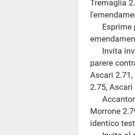
Tremaglia 2
l'emendamen
Esprime par
emendamenti
Invita invec
parere contr
Ascari 2.71,
2.75, Ascari
Accantona 
Morrone 2.79
identico test