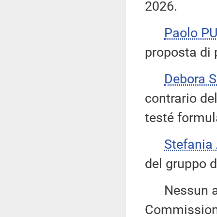
2026.
Paolo P
proposta di 
Debora 
contrario de
testé formul
Stefania
del gruppo d
Nessun altr
Commissione