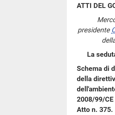
ATTI DEL 
Merco
presidente
C
dell
La sedut
Schema di de
della dirett
dell'ambient
2008/99/CE 
Atto n. 375.