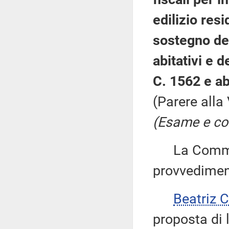
edilizio res
sostegno del
abitativi e 
C. 1562 e a
(Parere alla
(Esame e con
La Commiss
provvedimen
Beatriz
proposta di