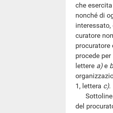
che esercita 
nonché di og
interessato, 
curatore non
procuratore 
procede per i
lettere
a)
e
b
organizzazio
1, lettera
c)
.
Sottolinea 
del procurat