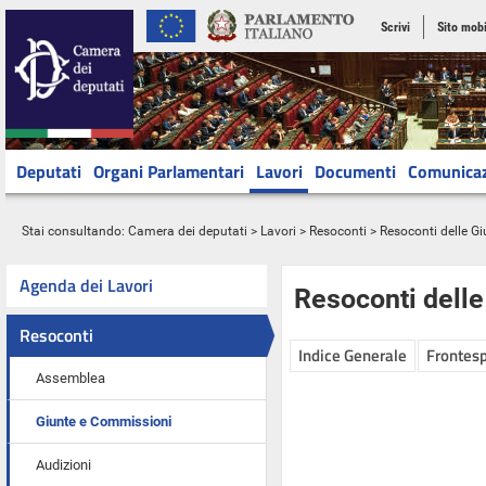
Scrivi
Sito mobi
Deputati
Organi Parlamentari
Lavori
Documenti
Comunica
Stai consultando:
Camera dei deputati
>
Lavori
>
Resoconti
>
Resoconti delle G
Agenda dei Lavori
Resoconti dell
Resoconti
Indice Generale
Frontesp
Assemblea
Giunte e Commissioni
Audizioni