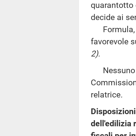
quarantotto 
decide ai sen
Formula, qu
favorevole 
2).
Nessuno chi
Commissione
relatrice
.
Disposizion
dell'edilizia
fiscali per 