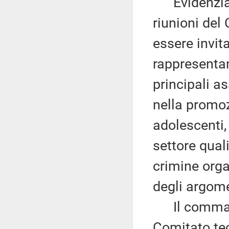
Evidenzia c
riunioni del
essere invita
rappresentant
principali a
nella promoz
adolescenti,
settore qual
crimine orga
degli argome
Il comma 4 
Comitato tec