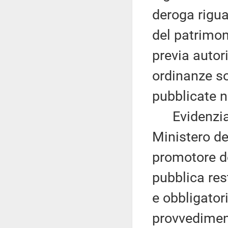
deroga riguar
del patrimon
previa autor
ordinanze s
pubblicate n
Evidenzia c
Ministero del
promotore de
pubblica res
e obbligator
provvedimen