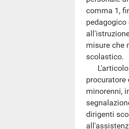
comma 1, fin
pedagogico 
all'istruzion
misure che n
scolastico.
L'articolo 5
procuratore 
minorenni, i
segnalazione
dirigenti sco
all'assisten