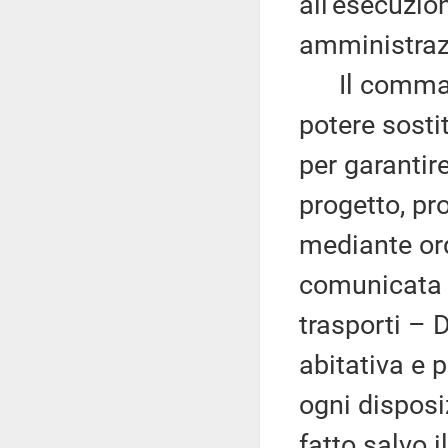
all'esecuzio
amministrazi
Il comma 3 s
potere sosti
per garantir
progetto, pro
mediante or
comunicata a
trasporti – D
abitativa e p
ogni disposi
fatto salvo i