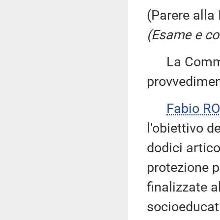
(Parere alla
(Esame e con
La Commiss
provvedimen
Fabio R
l'obiettivo 
dodici artico
protezione 
finalizzate a
socioeducati