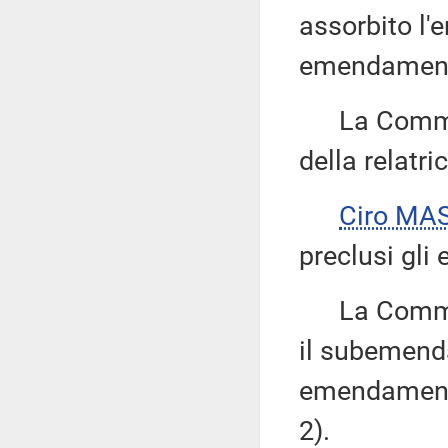
assorbito l'
emendamenti
La Commiss
della relatri
Ciro MA
preclusi gli
La Commissi
il subemenda
emendamenti 
2).