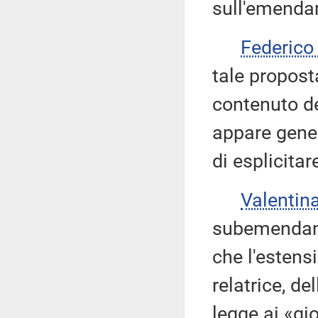
sull'emenda
Federic
tale propost
contenuto d
appare gener
di esplicita
Valentin
subemendame
che l'estens
relatrice, de
legge ai «gio