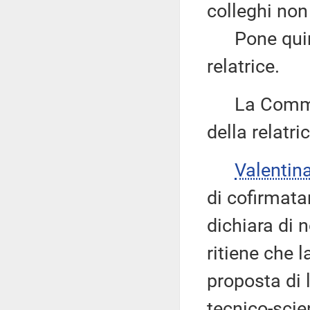
colleghi non
Pone quindi
relatrice.
La Commiss
della relatri
Valentin
di cofirmata
dichiara di 
ritiene che 
proposta di 
tecnico-scie