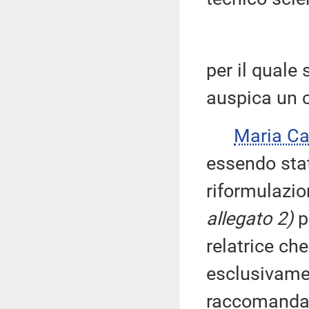
per il quale
auspica un 
Maria Ca
essendo stat
riformulazi
allegato 2)
p
relatrice ch
esclusivamen
raccomanda l