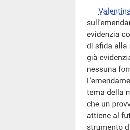
Valentin
sull'emenda
evidenzia c
di sfida all
già evidenzi
nessuna form
L'emendament
tema della n
che un prov
attiene al f
strumento d