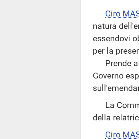
Ciro MA
natura dell'
essendovi obi
per la pres
Prende atto,
Governo esp
sull'emendam
La Commiss
della relatri
Ciro MA