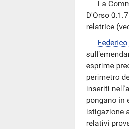
La Commiss
D'Orso 0.1.7
relatrice (ve
Federico
sull'emenda
esprime pre
perimetro de
inseriti nell
pongano in e
istigazione 
relativi prov