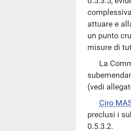
0.5.3.5, evi
complessiva 
attuare e all
un punto cruc
misure di tu
La Commiss
subemendame
(vedi allegat
Ciro MA
preclusi i 
0.5.3.2.