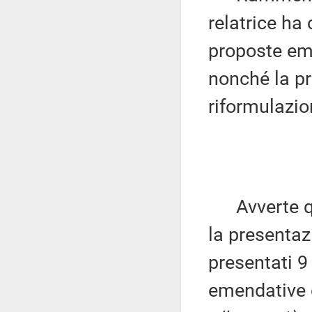
relatrice ha
proposte emen
nonché la pr
riformulazi
Avverte qui
la presenta
presentati 9
emendative d