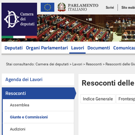
Scrivi
Sito mobi
Deputati
Organi Parlamentari
Lavori
Documenti
Comunica
Stai consultando:
Camera dei deputati
>
Lavori
>
Resoconti
>
Resoconti delle G
Agenda dei Lavori
Resoconti dell
Resoconti
Indice Generale
Frontesp
Assemblea
Giunte e Commissioni
Audizioni