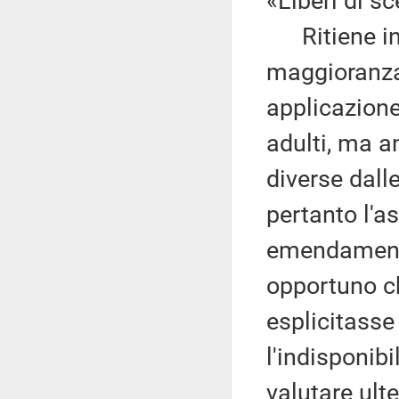
«Liberi di sc
Ritiene ino
maggioranza
applicazione
adulti, ma a
diverse dal
pertanto l'a
emendamento
opportuno c
esplicitasse 
l'indisponib
valutare ult