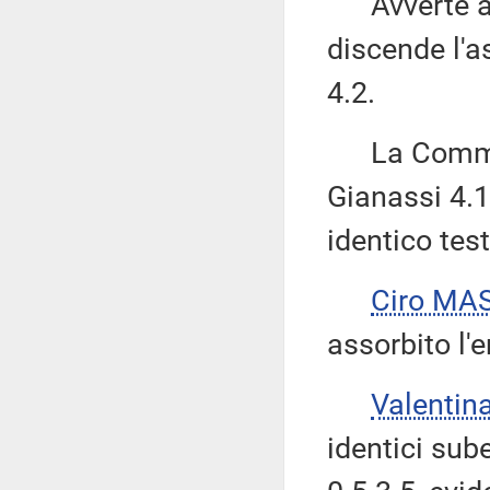
Avverte alt
discende l'
4.2.
La Commiss
Gianassi 4.1
identico tes
Ciro MA
assorbito l
Valentin
identici sub