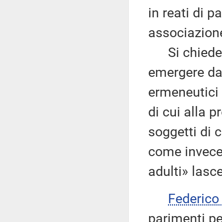
in reati di p
associazion
Si chiede qu
emergere da 
ermeneutici c
di cui alla 
soggetti di c
come invece i
adulti» lasc
Federic
parimenti p