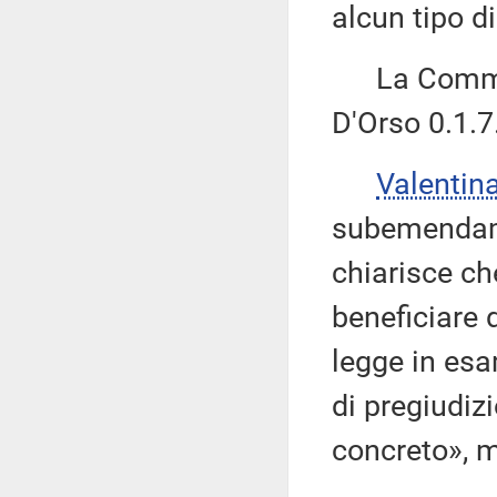
alcun tipo di
La Commiss
D'Orso 0.1.7
Valentin
subemendame
chiarisce ch
beneficiare d
legge in es
di pregiudiz
concreto», 