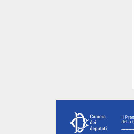
Il Pre
della