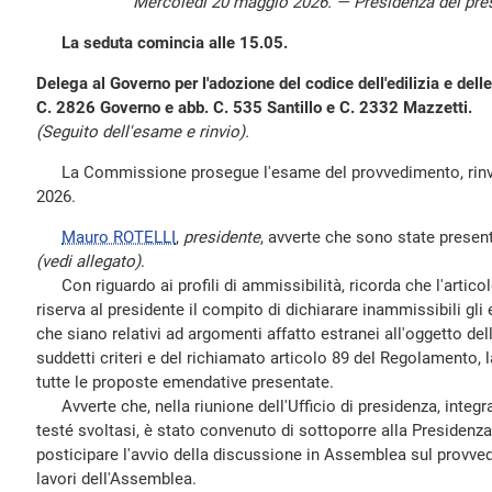
Mercoledì 20 maggio 2026. — Presidenza del pre
La seduta comincia alle 15.05.
Delega al Governo per l'adozione del codice dell'edilizia e delle
C. 2826 Governo e abb. C. 535 Santillo e C. 2332 Mazzetti.
(Seguito dell'esame e rinvio).
La Commissione prosegue l'esame del provvedimento, rinvia
2026.
Mauro ROTELLI
,
presidente
, avverte che sono state prese
(vedi allegato)
.
Con riguardo ai profili di ammissibilità, ricorda che l'artic
riserva al presidente il compito di dichiarare inammissibili gli
che siano relativi ad argomenti affatto estranei all'oggetto del
suddetti criteri e del richiamato articolo 89 del Regolamento, 
tutte le proposte emendative presentate.
Avverte che, nella riunione dell'Ufficio di presidenza, integra
testé svoltasi, è stato convenuto di sottoporre alla Presidenza
posticipare l'avvio della discussione in Assemblea sul provve
lavori dell'Assemblea.