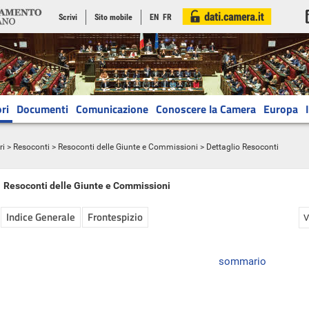
Scrivi
Sito mobile
EN
FR
ri
Documenti
Comunicazione
Conoscere la Camera
Europa
ri
>
Resoconti
>
Resoconti delle Giunte e Commissioni
> Dettaglio Resoconti
Resoconti delle Giunte e Commissioni
Indice Generale
Frontespizio
V
sommario