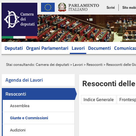
Scrivi
Sito mobi
Deputati
Organi Parlamentari
Lavori
Documenti
Comunica
Stai consultando:
Camera dei deputati
>
Lavori
>
Resoconti
>
Resoconti delle G
Agenda dei Lavori
Resoconti dell
Resoconti
Indice Generale
Frontesp
Assemblea
Giunte e Commissioni
Audizioni