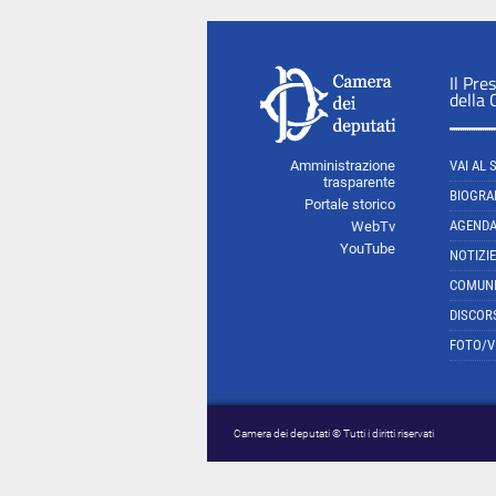
Il Pre
della
Amministrazione
VAI AL 
trasparente
BIOGRA
Portale storico
AGEND
WebTv
YouTube
NOTIZIE
COMUNI
DISCOR
FOTO/V
Camera dei deputati © Tutti i diritti riservati