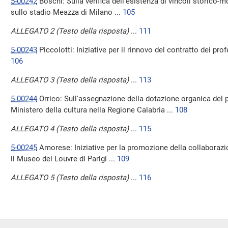
5-00242
Boschi: Sulla verifica dell'esistenza di vincoli storico-
sullo stadio Meazza di Milano ...
105
ALLEGATO 2 (Testo della risposta)
...
111
5-00243
Piccolotti: Iniziative per il rinnovo del contratto dei pro
106
ALLEGATO 3 (Testo della risposta)
...
113
5-00244
Orrico: Sull'assegnazione della dotazione organica del p
Ministero della cultura nella Regione Calabria ...
108
ALLEGATO 4 (Testo della risposta)
...
115
5-00245
Amorese: Iniziative per la promozione della collaboraz
il Museo del Louvre di Parigi ...
109
ALLEGATO 5 (Testo della risposta)
...
116