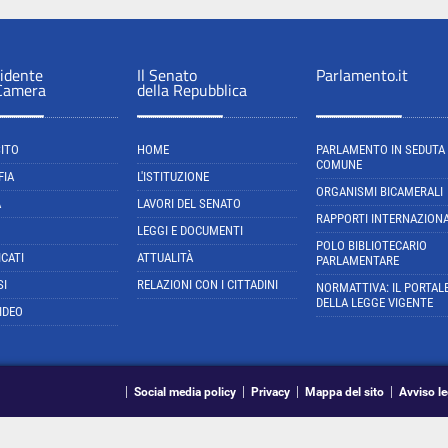
sidente
Il Senato
Parlamento.it
 Camera
della Repubblica
SITO
HOME
PARLAMENTO IN SEDUTA
COMUNE
FIA
L'ISTITUZIONE
ORGANISMI BICAMERALI
A
LAVORI DEL SENATO
RAPPORTI INTERNAZIONA
LEGGI E DOCUMENTI
POLO BIBLIOTECARIO
CATI
ATTUALITÀ
PARLAMENTARE
SI
RELAZIONI CON I CITTADINI
NORMATTIVA: IL PORTAL
DELLA LEGGE VIGENTE
IDEO
Social media policy
Privacy
Mappa del sito
Avviso le