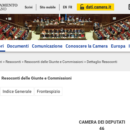
Scrivi
Sito mobile
EN
FR
ri
Documenti
Comunicazione
Conoscere la Camera
Europa
ri
>
Resoconti
>
Resoconti delle Giunte e Commissioni
> Dettaglio Resoconti
Resoconti delle Giunte e Commissioni
Indice Generale
Frontespizio
CAMERA DEI DEPUTATI
46