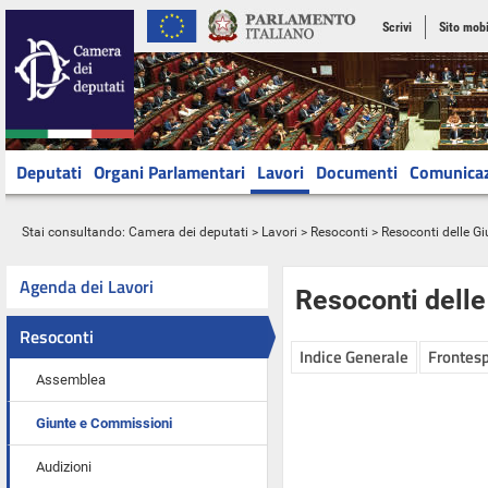
Scrivi
Sito mobi
Deputati
Organi Parlamentari
Lavori
Documenti
Comunica
Stai consultando:
Camera dei deputati
>
Lavori
>
Resoconti
>
Resoconti delle G
Agenda dei Lavori
Resoconti dell
Resoconti
Indice Generale
Frontesp
Assemblea
Giunte e Commissioni
Audizioni