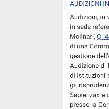
AUDIZIONI I
Audizioni, in
in sede refer
Molinari,
C. 
di una Commi
gestione del
Audizione di 
di Istituzioni
giurisprudenz
Sapienza» e d
presso la Cor