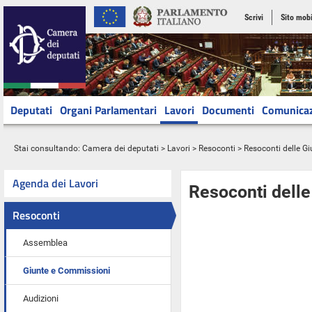
Scrivi
Sito mobi
Deputati
Organi Parlamentari
Lavori
Documenti
Comunica
Stai consultando:
Camera dei deputati
>
Lavori
>
Resoconti
>
Resoconti delle G
Agenda dei Lavori
Resoconti dell
Resoconti
Assemblea
Giunte e Commissioni
Audizioni