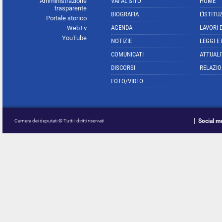
Amministrazione
VAI AL SITO
HOME
trasparente
BIOGRAFIA
L'ISTITU
Portale storico
AGENDA
LAVORI 
WebTv
YouTube
NOTIZIE
LEGGI E
COMUNICATI
ATTUALI
DISCORSI
RELAZIO
FOTO/VIDEO
Social m
Camera dei deputati © Tutti i diritti riservati