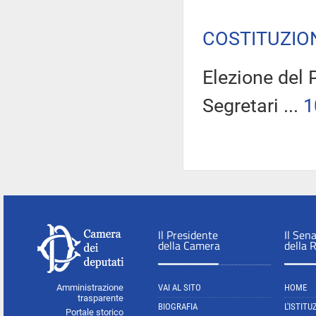
COSTITUZIO
Elezione del 
Segretari ...
1
Il Presidente
Il Sen
della Camera
della 
Amministrazione
VAI AL SITO
HOME
trasparente
BIOGRAFIA
L'ISTITU
Portale storico