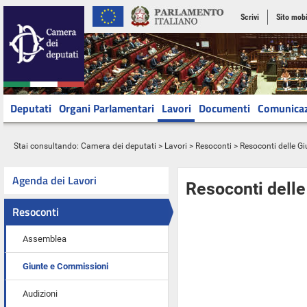
Scrivi
Sito mobi
Deputati
Organi Parlamentari
Lavori
Documenti
Comunica
Stai consultando:
Camera dei deputati
>
Lavori
>
Resoconti
>
Resoconti delle G
Agenda dei Lavori
Resoconti dell
Resoconti
Assemblea
Giunte e Commissioni
Audizioni