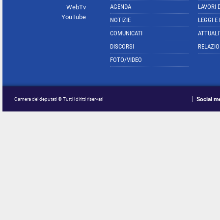
AGENDA
LAVORI 
WebTv
YouTube
NOTIZIE
LEGGI E
COMUNICATI
ATTUALI
DISCORSI
RELAZIO
FOTO/VIDEO
Social m
Camera dei deputati © Tutti i diritti riservati