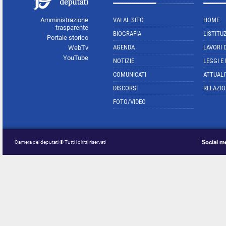
Amministrazione
VAI AL SITO
HOME
trasparente
BIOGRAFIA
L'ISTITU
Portale storico
AGENDA
LAVORI 
WebTv
YouTube
NOTIZIE
LEGGI E
COMUNICATI
ATTUALI
DISCORSI
RELAZIO
FOTO/VIDEO
Social m
Camera dei deputati © Tutti i diritti riservati