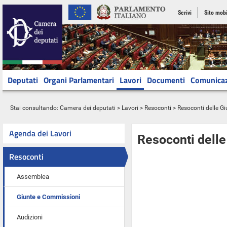
Scrivi
Sito mobi
Deputati
Organi Parlamentari
Lavori
Documenti
Comunica
Stai consultando:
Camera dei deputati
>
Lavori
>
Resoconti
>
Resoconti delle G
Agenda dei Lavori
Resoconti dell
Resoconti
Assemblea
Giunte e Commissioni
Audizioni