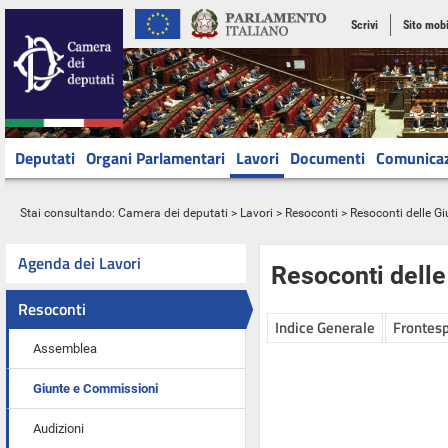
Scrivi
Sito mobi
Deputati
Organi Parlamentari
Lavori
Documenti
Comunica
Stai consultando:
Camera dei deputati
>
Lavori
>
Resoconti
>
Resoconti delle G
Agenda dei Lavori
Resoconti dell
Resoconti
Indice Generale
Frontesp
Assemblea
Giunte e Commissioni
Audizioni