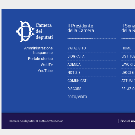
Il Presidente
Il Sen
della Camera
della 
Amministrazione
VAI AL SITO
HOME
trasparente
BIOGRAFIA
L'ISTITU
Portale storico
AGENDA
LAVORI 
WebTv
YouTube
NOTIZIE
LEGGI E
COMUNICATI
ATTUALI
DISCORSI
RELAZIO
FOTO/VIDEO
Social m
Camera dei deputati © Tutti i diritti riservati