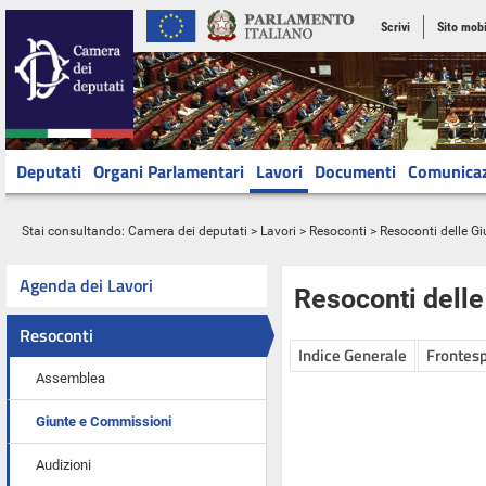
Scrivi
Sito mobi
Deputati
Organi Parlamentari
Lavori
Documenti
Comunica
Stai consultando:
Camera dei deputati
>
Lavori
>
Resoconti
>
Resoconti delle G
Agenda dei Lavori
Resoconti dell
Resoconti
Indice Generale
Frontesp
Assemblea
Giunte e Commissioni
Audizioni