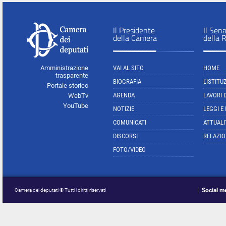
Il Presidente
Il Sen
della Camera
della 
Amministrazione
VAI AL SITO
HOME
trasparente
BIOGRAFIA
L'ISTITU
Portale storico
AGENDA
LAVORI 
WebTv
YouTube
NOTIZIE
LEGGI E
COMUNICATI
ATTUALI
DISCORSI
RELAZIO
FOTO/VIDEO
Social m
Camera dei deputati © Tutti i diritti riservati