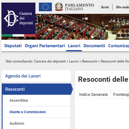
Scrivi
Sito mobi
Deputati
Organi Parlamentari
Lavori
Documenti
Comunica
Stai consultando:
Camera dei deputati
>
Lavori
>
Resoconti
>
Resoconti delle G
Agenda dei Lavori
Resoconti dell
Resoconti
Indice Generale
Frontesp
Assemblea
Giunte e Commissioni
Audizioni