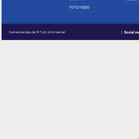
FOTO/VIDEO
Social m
Camera dei deputati © Tutti i diritti riservati