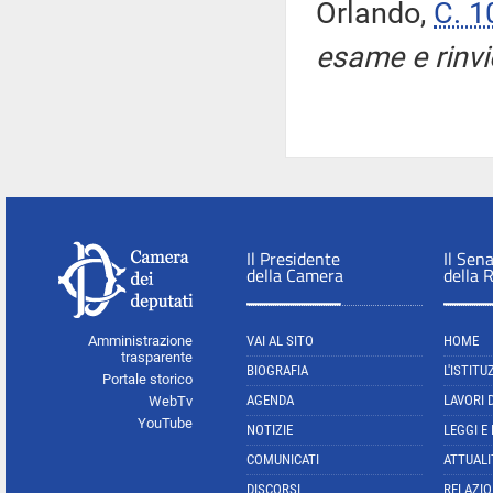
Orlando,
C. 1
esame e rinvi
Il Presidente
Il Sen
della Camera
della 
Amministrazione
VAI AL SITO
HOME
trasparente
BIOGRAFIA
L'ISTITU
Portale storico
AGENDA
LAVORI 
WebTv
YouTube
NOTIZIE
LEGGI E
COMUNICATI
ATTUALI
DISCORSI
RELAZIO