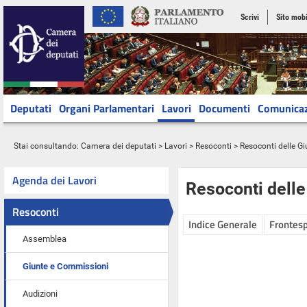
Scrivi
Sito mobi
Deputati
Organi Parlamentari
Lavori
Documenti
Comunica
Stai consultando:
Camera dei deputati
>
Lavori
>
Resoconti
>
Resoconti delle G
Agenda dei Lavori
Resoconti dell
Resoconti
Indice Generale
Frontesp
Assemblea
Giunte e Commissioni
Audizioni