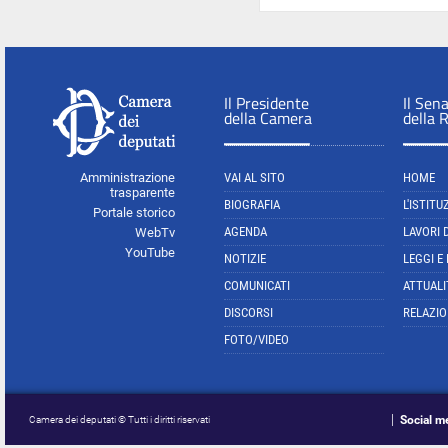
Il Presidente
Il Sen
della Camera
della 
Amministrazione
VAI AL SITO
HOME
trasparente
BIOGRAFIA
L'ISTITU
Portale storico
AGENDA
LAVORI 
WebTv
YouTube
NOTIZIE
LEGGI E
COMUNICATI
ATTUALI
DISCORSI
RELAZIO
FOTO/VIDEO
Social m
Camera dei deputati © Tutti i diritti riservati