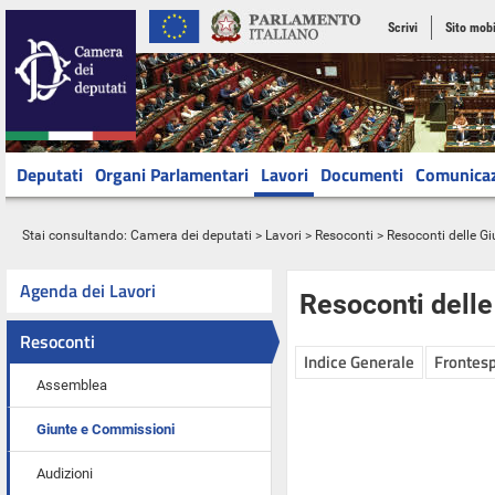
Scrivi
Sito mobi
Deputati
Organi Parlamentari
Lavori
Documenti
Comunica
Stai consultando:
Camera dei deputati
>
Lavori
>
Resoconti
>
Resoconti delle G
Agenda dei Lavori
Resoconti dell
Resoconti
Indice Generale
Frontesp
Assemblea
Giunte e Commissioni
Audizioni