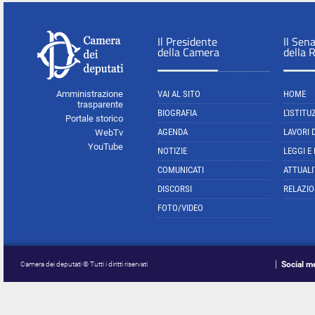
Il Presidente
Il Sen
della Camera
della 
Amministrazione
VAI AL SITO
HOME
trasparente
BIOGRAFIA
L'ISTITU
Portale storico
AGENDA
LAVORI 
WebTv
YouTube
NOTIZIE
LEGGI E
COMUNICATI
ATTUALI
DISCORSI
RELAZIO
FOTO/VIDEO
Social m
Camera dei deputati © Tutti i diritti riservati