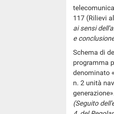
telecomunicaz
117 (Rilievi 
ai sensi dell'a
e conclusione
Schema di dec
programma pl
denominato «P
n. 2 unità na
generazione».
(Seguito dell'
4, del Regola