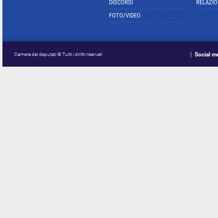
DISCORSI
RELAZIO
FOTO/VIDEO
Social m
Camera dei deputati © Tutti i diritti riservati