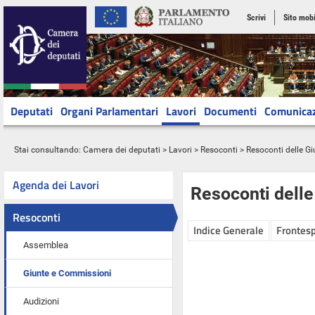
Scrivi
Sito mobi
Deputati
Organi Parlamentari
Lavori
Documenti
Comunica
Stai consultando:
Camera dei deputati
>
Lavori
>
Resoconti
>
Resoconti delle G
Agenda dei Lavori
Resoconti dell
Resoconti
Indice Generale
Frontesp
Assemblea
Giunte e Commissioni
Audizioni