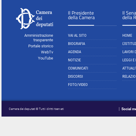
Il Presidente
Il Sen
della Camera
della 
Amministrazione
VAI AL SITO
HOME
trasparente
BIOGRAFIA
L'ISTITU
Portale storico
AGENDA
LAVORI 
WebTv
YouTube
NOTIZIE
LEGGI E
COMUNICATI
ATTUALI
DISCORSI
RELAZIO
FOTO/VIDEO
Social m
Camera dei deputati © Tutti i diritti riservati