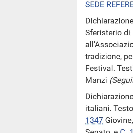
SEDE REFER
Dichiarazion
Sferisterio d
all'Associazi
tradizione, p
Festival. Tes
Manzi
(Segui
Dichiarazione
italiani. Test
1347
Giovine
Senato, e
C. 