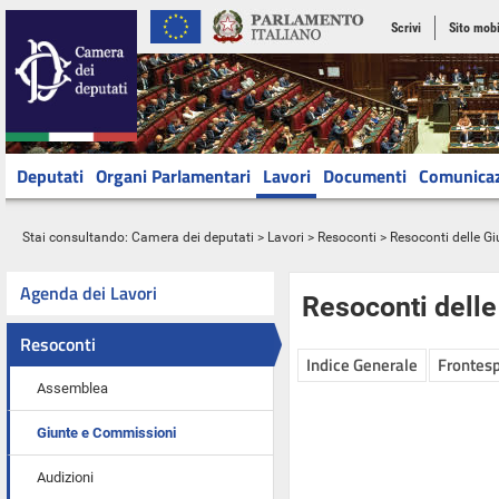
Scrivi
Sito mobi
Deputati
Organi Parlamentari
Lavori
Documenti
Comunica
Stai consultando:
Camera dei deputati
>
Lavori
>
Resoconti
>
Resoconti delle G
Agenda dei Lavori
Resoconti dell
Resoconti
Indice Generale
Frontesp
Assemblea
Giunte e Commissioni
Audizioni