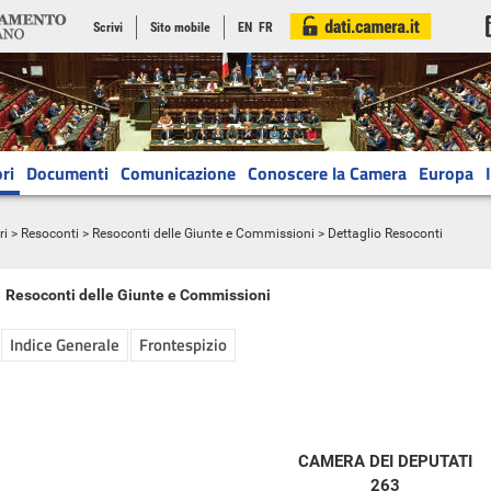
Scrivi
Sito mobile
EN
FR
ri
Documenti
Comunicazione
Conoscere la Camera
Europa
ri
>
Resoconti
>
Resoconti delle Giunte e Commissioni
> Dettaglio Resoconti
Resoconti delle Giunte e Commissioni
Indice Generale
Frontespizio
CAMERA DEI DEPUTATI
263