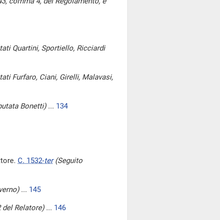
 143, comma 4, del Regolamento, e
i Quartini, Sportiello, Ricciardi
i Furfaro, Ciani, Girelli, Malavasi,
utata Bonetti)
...
134
ttore.
C. 1532-
ter
(Seguito
verno)
...
145
del Relatore)
...
146