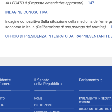
ALLEGATO 9 (Proposte emendative approvate)
...
147
INDAGINE CONOSCITIVA:
Indagine conoscitiva Sulla situazione della medicina dell'emerg
soccorso in Italia
(Deliberazione di una proroga del termine)
...
UFFICIO DI PRESIDENZA INTEGRATO DAI RAPPRESENTANTI DE
sidente
Il Senato
Parlamento.it
 Camera
della Repubblica
SITO
HOME
PARLAMENTO IN SEDUTA
COMUNE
FIA
L'ISTITUZIONE
ORGANISMI BICAMERALI
A
LAVORI DEL SENATO