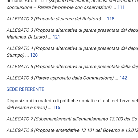
anziane. Atto n. 121
(Seguito dell'esame, ai sensi dell'articolo
conclusione – Parere favorevole con osservazioni)
...
111
ALLEGATO 2 (Proposta di parere del Relatore)
...
118
ALLEGATO 3 (Proposta alternativa di parere presentata dai deputat
Marianna, Di Lauro)
...
121
ALLEGATO 4 (Proposta alternativa di parere presentata dai deputat
Stumpo)
...
128
ALLEGATO 5 (Proposta alternativa di parere presentata dalla dep
ALLEGATO 6 (Parere approvato dalla Commissione)
...
142
SEDE REFERENTE:
Disposizioni in materia di politiche sociali e di enti del Terzo se
dell'esame e rinvio)
...
115
ALLEGATO 7 (Subemendamenti all'emendamento 13.100 del Go
ALLEGATO 8 (Proposte emendative 13.101 del Governo e 13.012 