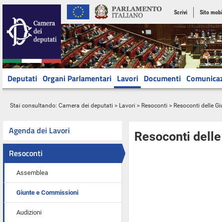
Scrivi
Sito mobi
Deputati
Organi Parlamentari
Lavori
Documenti
Comunica
Stai consultando:
Camera dei deputati
>
Lavori
>
Resoconti
>
Resoconti delle G
Agenda dei Lavori
Resoconti dell
Resoconti
Assemblea
Giunte e Commissioni
Audizioni