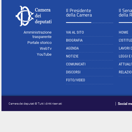
Il Presidente
Il Sen
della Camera
della 
Amministrazione
VAI AL SITO
HOME
trasparente
BIOGRAFIA
L'ISTITU
Portale storico
AGENDA
LAVORI 
WebTv
YouTube
NOTIZIE
LEGGI E
COMUNICATI
ATTUALI
DISCORSI
RELAZIO
FOTO/VIDEO
Social m
Camera dei deputati © Tutti i diritti riservati