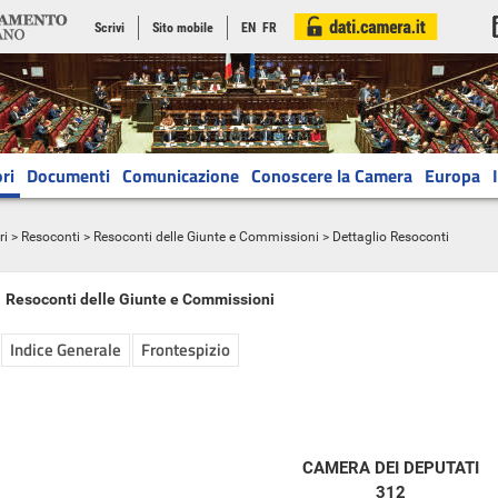
Scrivi
Sito mobile
EN
FR
ri
Documenti
Comunicazione
Conoscere la Camera
Europa
ri
>
Resoconti
>
Resoconti delle Giunte e Commissioni
> Dettaglio Resoconti
Resoconti delle Giunte e Commissioni
Indice Generale
Frontespizio
CAMERA DEI DEPUTATI
312