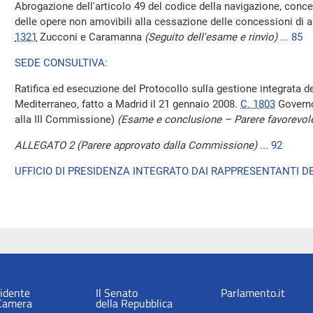
Abrogazione dell'articolo 49 del codice della navigazione, conce
delle opere non amovibili alla cessazione delle concessioni di
1321
Zucconi e Caramanna
(Seguito dell'esame e rinvio)
...
85
SEDE CONSULTIVA:
Ratifica ed esecuzione del Protocollo sulla gestione integrata d
Mediterraneo, fatto a Madrid il 21 gennaio 2008.
C. 1803
Governo
alla III Commissione)
(Esame e conclusione – Parere favorevol
ALLEGATO 2 (Parere approvato dalla Commissione)
...
92
UFFICIO DI PRESIDENZA INTEGRATO DAI RAPPRESENTANTI DE
sidente
Il Senato
Parlamento.it
 Camera
della Repubblica