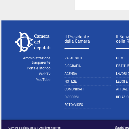
Il Presidente
Il Sen
della Camera
della 
Amministrazione
VAI AL SITO
HOME
trasparente
BIOGRAFIA
L'ISTITU
Portale storico
AGENDA
LAVORI 
WebTv
YouTube
NOTIZIE
LEGGI E
COMUNICATI
ATTUALI
DISCORSI
RELAZIO
FOTO/VIDEO
Social m
Camera dei deputati © Tutti i diritti riservati