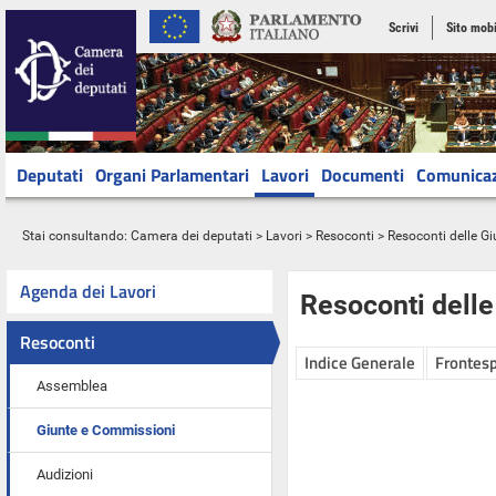
Scrivi
Sito mobi
Deputati
Organi Parlamentari
Lavori
Documenti
Comunica
Stai consultando:
Camera dei deputati
>
Lavori
>
Resoconti
>
Resoconti delle G
Agenda dei Lavori
Resoconti dell
Resoconti
Indice Generale
Frontesp
Assemblea
Giunte e Commissioni
Audizioni