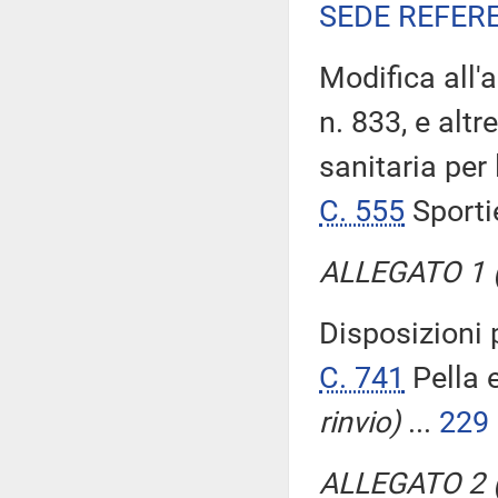
SEDE REFER
Modifica all'
n. 833, e altr
sanitaria per
C. 555
Sporti
ALLEGATO 1 (
Disposizioni p
C. 741
Pella 
rinvio)
...
229
ALLEGATO 2 (